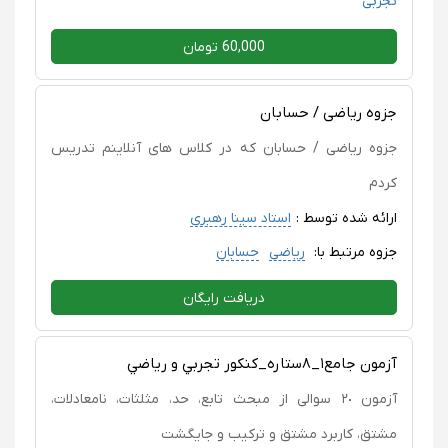
تجربی
60,000 تومان
جزوه ریاضی / حسابان
جزوه ریاضی / حسابان که در کلاس های آنلاینم تدریس
کردم
ارائه شده توسط :
استاد سینا رهبری
جزوه مرتبط با:
ریاضی
حسابان
دریافت رایگان
آزمون جامع١_٨ستاره_كنكور تجربي و رياضي
آزمون ٢٠ سوالی از مبحث تابع، حد، مثلثات، نامعادلات،
مشتق، کاربرد مشتق و ترکیب و جایگشت