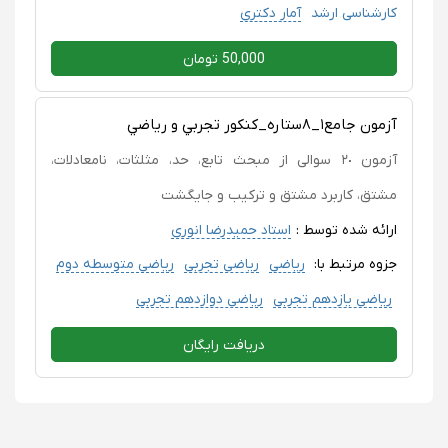
کارشناسی ارشد
آمار دکتری
50,000 تومان
آزمون جامع١_٨ستاره_كنكور تجربي و رياضي
آزمون ٢٠ سوالی از مبحث تابع، حد، مثلثات، نامعادلات،
مشتق، کاربرد مشتق و ترکیب و جایگشت
ارائه شده توسط :
استاد حمیدرضا انوری
جزوه مرتبط با:
ریاضی
ریاضی تجربی
ریاضی متوسطه دوم
ریاضی یازدهم تجربی
ریاضی دوازدهم تجربی
دریافت رایگان