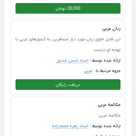
20,000 تومان
زبان عربى
اين فايل حاوى زبان مورد نياز مسافرين به كشورهاى عربى با
لهجه اى درست
ارائه شده توسط :
استاد حسن غندور
جزوه مرتبط با:
عربی
دریافت رایگان
مکالمه عربی
مکالمه عربی
ارائه شده توسط :
استاد زهره محمدزاده