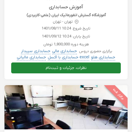
آموزش حسابداری
آموزشگاه گسترش انفورماتیک ایران (علمی-کاربردی)
تهران - تهران
تاریخ شروع:
1401/08/11 10:24
تاریخ پایان:
1401/09/12 10:24
هزینه دوره:
1,800,000 تومان
حسابداری مالی
حسابداری سپیدار
برگزاری حضوری دروس
حسابداری هلو
excel حسابداری با اکسل
حسابداری مالیاتی
نظرات، جزئیات و ثبت‌نام
برگزار شده