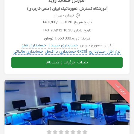
آموزش حسابداری2
آموزشگاه گسترش انفورماتیک ایران (علمی-کاربردی)
تهران - تهران
تاریخ شروع:
1401/08/11 16:28
تاریخ پایان:
1401/09/12 16:28
هزینه دوره:
1,650,000 تومان
حسابداری سپیدار
حسابداری هلو
برگزاری حضوری دروس
نرم افزار حسابداری
excel حسابداری با اکسل
حسابداری مالیاتی
نظرات، جزئیات و ثبت‌نام
برگزار شده