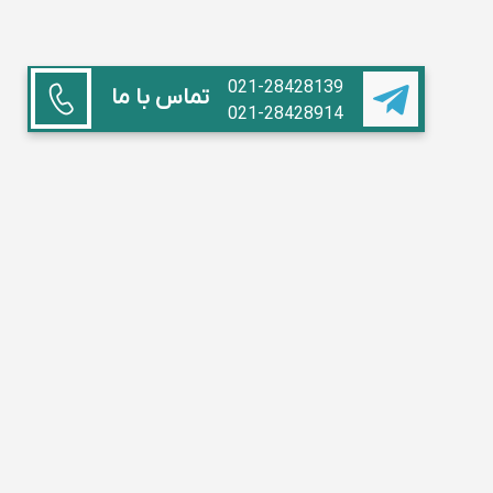
021-28428139
تماس با ما
021-28428914
همکاری با ما
استاد هستم
آموزشگاه داریم
مدیر مدرسه
تبلیغات
سوالات متداول