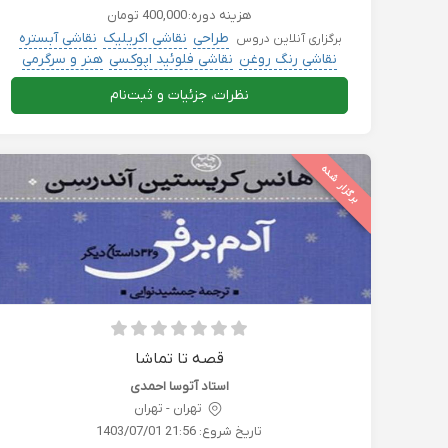
هزینه دوره:
400,000 تومان
طراحی
نقاشی اکریلیک
نقاشی آبستره
برگزاری آنلاین دروس
نقاشی رنگ روغن
نقاشی فلوئید اپوکسی
هنر و سرگرمی
نظرات، جزئیات و ثبت‌نام
برگزار شده
قصه تا تماشا
استاد آتوسا احمدی
تهران - تهران
تاریخ شروع:
1403/07/01 21:56