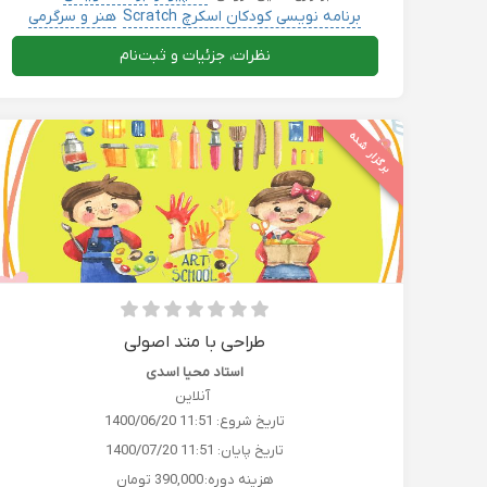
برنامه نویسی کودکان اسکرچ Scratch
هنر و سرگرمی
کامپیوتر حسابداری بورس کریپتو
کودک و خردسال
نظرات، جزئیات و ثبت‌نام
برگزار شده
طراحی با متد اصولی
استاد محیا اسدی
آنلاین
تاریخ شروع:
1400/06/20 11:51
تاریخ پایان:
1400/07/20 11:51
هزینه دوره:
390,000 تومان