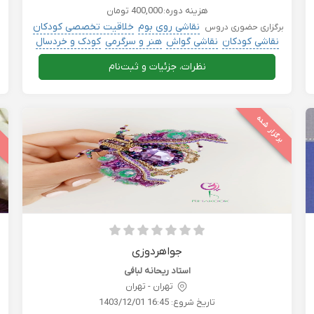
هزینه دوره:
400,000 تومان
نقاشی روی بوم
خلاقیت تخصصی کودکان
برگزاری حضوری دروس
نقاشی کودکان
نقاشی گواش
هنر و سرگرمی
کودک و خردسال
نظرات، جزئیات و ثبت‌نام
برگزار شده
ب
جواهردوزی
استاد ریحانه لبافی
تهران - تهران
تاریخ شروع:
1403/12/01 16:45