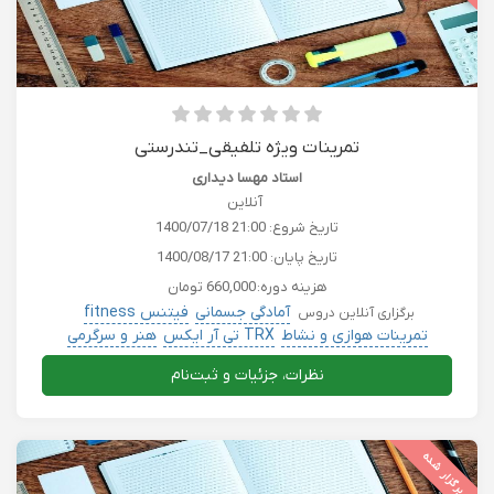
تمرینات ویژه تلفیقی_تندرستی
استاد مهسا دیداری
آنلاین
تاریخ شروع:
1400/07/18 21:00
تاریخ پایان:
1400/08/17 21:00
هزینه دوره:
660,000 تومان
آمادگی جسمانی
فیتنس fitness
برگزاری آنلاین دروس
تمرینات هوازی و نشاط
TRX تی آر ایکس
هنر و سرگرمی
نظرات، جزئیات و ثبت‌نام
برگزار شده