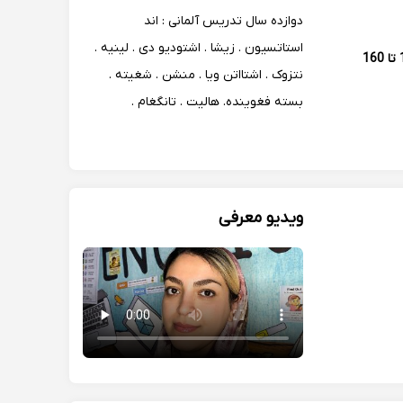
دستاوردهای زیادی کسب کردم
دوازده سال تدریس آلمانی : اند
استاتسیون . زیشا . اشتودیو دی . لینیه .
130 تا 160
نتزوک . اشتااتن ویا . منشن . شغیته .
بسته فغوینده. هالیت . تانگغام .
ویدیو معرفی