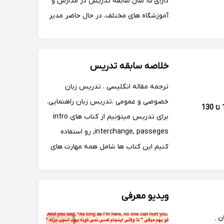
دارای ۱۵ سال سابقه تدریس در مدارس و
آموزشگاه های مختلف، در حال حاضر مدیر
آموزشگاه زبان اسپادانا و سوپر وایزر
آموزش زبان می باشم. تجربه تدریس در
تمام مقاطع تحصیلی و سنی را دارم.
خلاصه سابقه تدریس
ترجمه مقاله انگلیسی ، تدریس زبان
خصوصی و عمومی ،تدریس زبان راهنمایی.
100 تا 130
برای تدریس میتونیم از کتاب های intro
,interchange, passeges رو استفاده
کنیم این کتاب ها شامل همه مهارت های
زبان می باشند. مهارت گوش کردن : کتابی
که تدریس میشه tactes for listening
مهارت قواعد: grammer in use,,کتاب
ویدیو معرفی
شهاب اناری اصط...
ان
,