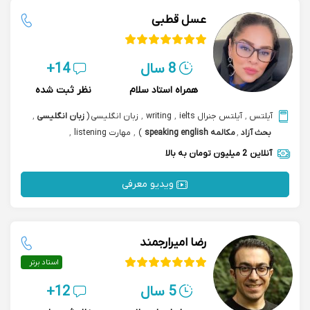
عسل قطبی
8 سال
14+
همراه استاد سلام
نظر ثبت شده
آیلتس
,
آیلتس جنرال ielts
,
writing
,
زبان انگلیسی
(
زبان انگلیسی
,
بحث آزاد
,
مکالمه speaking english
)
,
مهارت listening
,
مکالمه بازرگانی تجاری
آنلاین
2 میلیون تومان به بالا
ویدیو معرفی
رضا امیرارجمند
استاد برتر
5 سال
12+