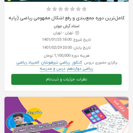
کامل‌ترین دوره جمع‌بندی و رفع اشکال مفهومی ریاضی (پایه
دوازدهم)
استاد آرش جوان
تهران - تهران
تاریخ شروع:
1401/01/25 18:00
تاریخ پایان:
1401/02/29 20:00
هزینه دوره:
1,100,000 تومان
کنکور
ریاضی تیزهوشان
المپیاد ریاضی
برگزاری حضوری دروس
ریاضی دوازدهم
درس و مدرسه
نظرات، جزئیات و ثبت‌نام
برگزار شده