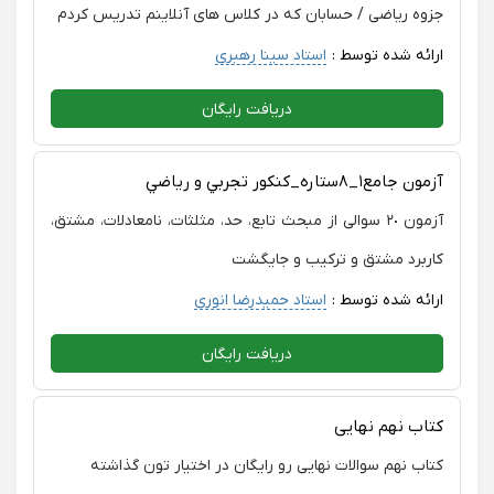
جزوه ریاضی / حسابان که در کلاس های آنلاینم تدریس کردم
ارائه شده توسط :
استاد سینا رهبری
دریافت رایگان
آزمون جامع١_٨ستاره_كنكور تجربي و رياضي
آزمون ٢٠ سوالی از مبحث تابع، حد، مثلثات، نامعادلات، مشتق،
کاربرد مشتق و ترکیب و جایگشت
ارائه شده توسط :
استاد حمیدرضا انوری
دریافت رایگان
کتاب نهم نهایی
کتاب نهم سوالات نهایی رو رایگان در اختیار تون گذاشته