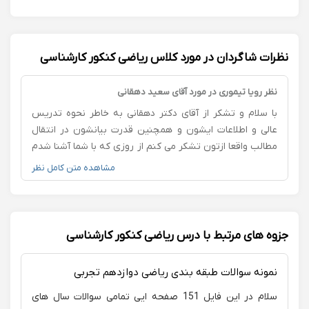
نظرات شاگردان در مورد کلاس ریاضی کنکور کارشناسی
نظر رویا تیموری در مورد آقای سعید دهقانی
با سلام و تشکر از آقای دکتر دهقانی به خاطر نحوه تدریس
عالی و اطلاعات ایشون و همچنین قدرت بیانشون در انتقال
مطالب واقعا ازتون تشکر می کنم از روزی که با شما آشنا شدم
نگاهم به ریاضی به طور کلی تغییر کرده،ممنونم به خاطر
مشاهده متن کامل نظر
حس اعتماد به نفسی که در حل مسائل به من دادید .تا قبل از
آشنایی با شما میانگین ترازهای من در قلم چی 5200 بود ولی
در طول مدت دو ماهی که با شما کار کردم این میانگین به
7200 افزایش پیدا کرده دیگه تقریبا مطمئنم که می تونم
جزوه های مرتبط با درس ریاضی کنکور کارشناسی
امسال پزشکی رو قبول شم.مرسییییییییییییی
نمونه سوالات طبقه بندی ریاضی دوازدهم تجربی
سلام در این فایل 151 صفحه ایی تمامی سوالات سال های