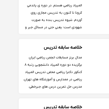
المپیاد ریاضی هستم. در دوره ی پاندمی
کرونا تا کنون به تدریس مجازی روی
آوردم. شیوه تدریس بنده به صورت
شهودی است؛ یعنی حتی در مسائل جبر و
نظریه اعداد که ذاتا نسبت به ترکیبیات و
هندسه شهود کمتری وجود دارد، تلاش می
خلاصه سابقه تدریس
کنم که پاسخ سوال را به طور شهودی بیان
کنم.
مدال برنز مسابقات انجمن ریاضی ایران
برگزیده دو دوره المپیاد دانشجویی رتبه ۸
کنکور دکترا ریاضی محض تدریس المپیاد
ریاضی در ممدارس و آموزشگاه های تهران.
مدرس حل تمرین درس های جبرخطی،
انالیز ریاضی و ریاضی عمومی در دانشگاه
تدریس جبرخطی در دانشگاه تهران...
خلاصه سابقه تدریس