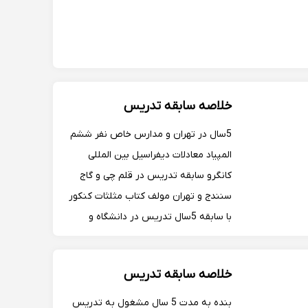
خلاصه سابقه تدریس
5سال در تهران و مدارس خاص نفر ششم
المپیاد معادلات دیفراسیل بین المللی
کانگرو سابقه تدریس در قلم چی و گاج
سنندج و تهران مولف کتاب مثلثات کنکور
با سابقه 5سال تدریس در دانشگاه و
اموزشگاهای خاص رتبه 187 کنکور
سراسری رتبه 73ارشد فارغ التحصیل
خلاصه سابقه تدریس
تهران...
بنده به مدت 5 سال مشغول به تدریس