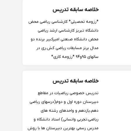
المپیاد کامپیوتر در دبیرستان دارای دیپلم
خلاصه سابقه تدریس
افتخار در مسابقات ریاضی دانشجویی
*رزومه تحصیلی* کارشناسی ریاضی محض
دانشگاه تبریز کارشناسی ارشد ریاضی
محض دانشگاه صنعتی امیرکبیر برنده دو
مدال برنز مسابقات ریاضی کش.ری در
سالهای ۹۵و۹۴ *رزومه کاری*
سال۹۴:تدریس المپیاد ریاضی در مدارس
فرزانگان ۱و۳ تبریز/موسسه دانش بنیان
خلاصه سابقه تدریس
اردوش سال۹۵:تدریس المپیاد ریاضی در
فرزانگان تبریز-اطهران/موسسه ...
تدریس خصوصی ریاضیات در مقاطع
دبیرستان دوره اول و دوم(درسهای ریاضی
دهم،یازدهم و واحدهای رشته های
ریاضی،تجربی وانسانی) استاد دانشگاه و
مدرس رسمی بهترین دبیرستان ها با روش