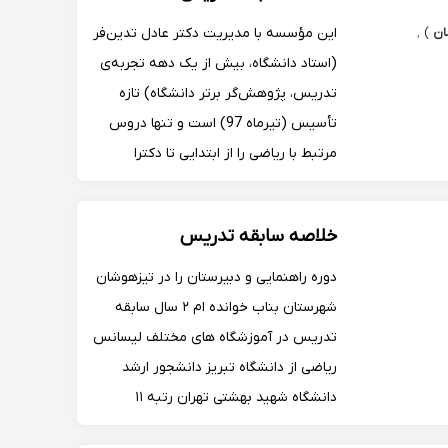
این مؤسسه با مدیریت دکتر عادل تدین‌فر
ان
)
,
(استاد دانشگاه، بیش از یک دهه تجربه‌ی
تدریس، پژوهش‌گر برتر دانشگاه) تازه
تأسیس (تیرماه 97) است و تنها دروس
مرتبط با ریاضی را از ابتدایی تا دکترا
آموزش می‌دهد. این مؤسسه‌ی خصوصی
در انجام مشاوره‌ برای پایان‌نامه نویسی و
خلاصه سابقه تدریس
مقالات ISI، ISC و کنفرانسی نیز فعالیت
دار...
دوره راهنمایی و دبیرستان را در تیزهوشان
شهرستان بناب خوانده ام ۲ سال سابقه
تدریس در آموزشگاه های مختلف لیسانس
ریاضی از دانشگاه تبریز دانشجور ارشد
دانشگاه شهید بهشتی تهران رتبه ۱۱
کشوری در المپیاد ریاضی و ۹۳ کشوری در