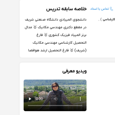
خلاصه سابقه تدریس
تماس با استاد
دانشجوی المپیادی دانشگاه صنعتی شریف
کارشناسی
)
,
در مقطع دکتری مهندسی مکانیک 🥇 مدال
برنز المپیاد فیزیک کشوری 🥇 فارغ
التحصیل کارشناسی مهندسی مکانیک
(شریف) 🥇 فارغ التحصیل ارشد هوافضا
(شریف + ورود بدون آزمون به ارشد)
برگزیده بنیاد نخبگان 🥇 8 سال سابقه
ویدیو معرفی
تدریس دروس المپیاد و کنکور در مدارس
سمپاد و دانشگاه 🥇