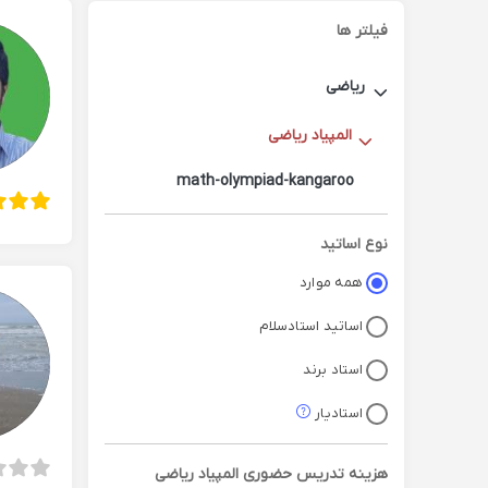
فیلتر ها
ریاضی
المپیاد ریاضی
math-olympiad-kangaroo
نوع اساتید
همه موارد
اساتید استادسلام
استاد برند
استادیار
هزینه تدریس حضوری
المپیاد ریاضی