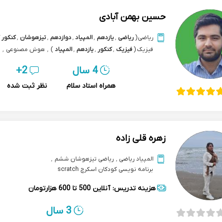
حسین بهمن آبادی
ریاضی
(
ریاضی
,
یازدهم
,
المپیاد
,
دوازدهم
,
تیزهوشان
,
کنکور 
فیزیک
(
فیزیک
,
کنکور
,
یازدهم
,
المپیاد
)
,
هوش مصنوعی
,
المپیاد هوش مصنوعی
,
برنامه نویسی
,
پایتون python
,
4 سال
2+
داده کاوی data mining
همراه استاد سلام
نظر ثبت شده
زهره قلی زاده
المپیاد ریاضی
,
ریاضی تیزهوشان ششم
,
برنامه نویسی کودکان اسکرچ scratch
هزینه تدریس:
آنلاین
500 تا 600 هزارتومان
3 سال