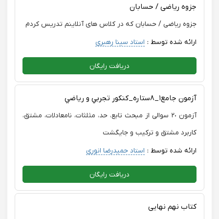
جزوه ریاضی / حسابان
جزوه ریاضی / حسابان که در کلاس های آنلاینم تدریس کردم
ارائه شده توسط :
استاد سینا رهبری
دریافت رایگان
آزمون جامع١_٨ستاره_كنكور تجربي و رياضي
آزمون ٢٠ سوالی از مبحث تابع، حد، مثلثات، نامعادلات، مشتق،
کاربرد مشتق و ترکیب و جایگشت
ارائه شده توسط :
استاد حمیدرضا انوری
دریافت رایگان
کتاب نهم نهایی