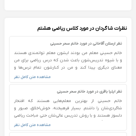
نظرات شاگردان در مورد کلاس ریاضی هشتم
نظر ارسلان آقاخانی در مورد خانم سحر حسینی
خانم حسینی معلم من بودند ایشون معلم توانمندی هستند
و با شیوه تدریس‌شون باعث شدن که درس ریاضی برای من
معنای دیگری پیدا کند و من در کنارشون تمام ترس‌ها و
استرس‌هام از بین رفت و تونستم ارتباط خیلی قوی با درس
مشاهده متن کامل نظر
ریاضی داشته باشم خیلی خوشحالم که به صورت آنلاین هم
تدریس میکنن اینجوری برای سال‌های آینده هم میتونیم از
نظر ایلیا باقری در مورد خانم سحر حسینی
هر جایی که هستیم از وجود ارزشمندشون بهره ببریم.
خانم حسینی از بهترین معلم‌هایی هستند که افتخار
شاگردی‌شان را داشتم. بسیار فرهیخته، خوش‌اخلاق، صبور و
دلسوز هستند و با روش تدریس عالی‌شان حتی مباحث ریاضی
را هم کاملاً روان و قابل فهم آموزش می‌دهند. همیشه با
مشاهده متن کامل نظر
حوصله به سوالات پاسخ می‌دهند و برای یادگیری دانش‌آموزان