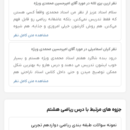
وقت می‌گذارند. مسئولیت‌پذیری، نظم و اخلاق حرفه‌ای ایشان
نظر ارین بری لاله در مورد آقای امیرحسین محمدی ویژه
واقعاً تحسین‌برانگیز است. ایشان معلمی متعهد، توانمند و
سلام استاد عزیز از نظر من استاد محمدی واقعاً کسی هستن
باوجدان هستند. واقعاً از حضور در کلاس‌هایشان لذت بردم و
که فقط تدریس نمی‌کنن، بلکه عاشقانه ریاضی رو قابل فهم
از زحماتشان صمیمانه سپاسگزارم.
می‌کنن. هم روش کارشون خیلی امروزی و جذابه، هم شیوه
توضیح دادنشون و مثال‌هایی که میزنن باعث می‌شه مطالب
مشاهده متن کامل نظر
سخت، آسان و حتی شیرین بشن. از همه مهم‌تر، انرژی و نظم
کلاسشون باعث می‌شه آدم با انگیزه بشینه پای درس و
نظر کیان اسماعیلی در مورد آقای امیرحسین محمدی ویژه
آرام‌آرام به تسلط برسه. واقعاً خوش به حال ما که همچین
درود بنده شاگرد هفتم استاد محمدی ویژه هستم و بسیار
استاد خفن و پر انرژی ای رو داریم
خوب ایشون تدریس می دهند و درس هارو به بهترین شکل
ممکن توضیح میدن و حتی داخل کلاس استاد ناراحتی هم
وجود نداره و با کمک استاد درس هارو به ساده ترین شکل یاد
مشاهده متن کامل نظر
میگیرم که مثل استاد دانشگاه درس میده و همیشه شیک و
مرتب داخل کلاس هست و آرزوی موفقیت برای استاد محمدی
میکنم 🤍
جزوه های مرتبط با درس ریاضی هشتم
نمونه سوالات طبقه بندی ریاضی دوازدهم تجربی