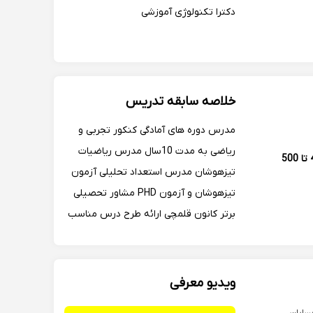
دکترا تکنولوژی آموزشی
خلاصه سابقه تدریس
مدرس دوره های آمادگی کنکور تجربی و
ریاضی به مدت 10سال مدرس ریاضیات
400 تا 500
تیزهوشان مدرس استعداد تحلیلی آزمون
تیزهوشان و آزمون PHD مشاور تحصیلی
برتر کانون قلمچی ارائه طرح درس مناسب
با سطح علمی دانش آموز جزوه مفهومی و
تستی بامتناسب با سطح داش آموز بررسی
سوالات با روش های مختلف ارائه تکلیف
ویدیو معرفی
در پایان هرجلسه