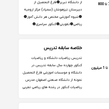
از دانشگاه تبریز🟠فارغ التحصیل از
700 تا 800
دبیرستان تیزهوشان (سمپاد) مرکز ارومیه
🟠شیوه آموزشی مختص هر دانش آموز🟠
ریاضی🟠تقویتی🟠کنکور سراسری🟠
تیزهوشان🟠مهندسی برق🟠مخابرات🟠
شبکه🟠5 سال سابقه تدریس🟠15 سال
فعالیت کاری در حوزه مخابرات
خلاصه سابقه تدریس
تدریس ریاضیات دانشگاه و ریاضیات
کنکور چهارده سال سابقه تدریس در
900 تا 1 میلیون
دانشگاه و موسسات اموزشی فارغ التحصیل
نمونه از دانشگاه صنعتی اصفهان مدرس
ریاضیات کنکور در رشته های ریاضی تجربی
انسانی مشاوره رایگان تدریس ریاضیات