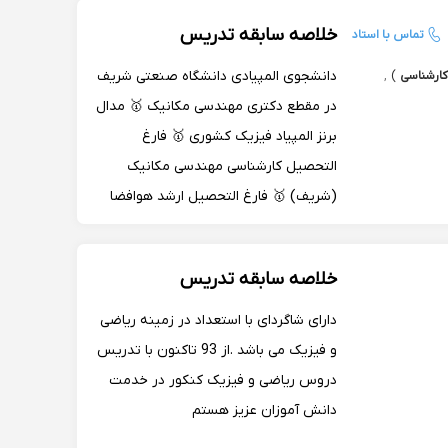
خلاصه سابقه تدریس
تماس با استاد
دانشجوی المپیادی دانشگاه صنعتی شریف
کارشناسی
)
,
در مقطع دکتری مهندسی مکانیک 🥇 مدال
برنز المپیاد فیزیک کشوری 🥇 فارغ
التحصیل کارشناسی مهندسی مکانیک
(شریف) 🥇 فارغ التحصیل ارشد هوافضا
(شریف + ورود بدون آزمون به ارشد)
برگزیده بنیاد نخبگان 🥇 8 سال سابقه
خلاصه سابقه تدریس
تدریس دروس المپیاد و کنکور در مدارس
سمپاد و دانشگاه 🥇
دارای شاگردای با استعداد در زمینه ریاضی
و فیزیک می باشد .از 93 تاکنون با تدریس
دروس ریاضی و فیزیک کنکور در خدمت
دانش آموزان عزیز هستم