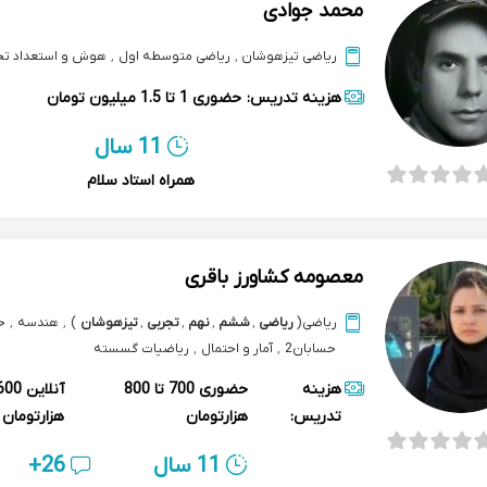
محمد جوادی
ریاضی تیزهوشان
,
ریاضی متوسطه اول
,
هوش و استعداد تح
هزینه تدریس:
حضوری
1 تا 1.5 میلیون تومان
11 سال
همراه استاد سلام
معصومه کشاورز باقری
ریاضی
(
ریاضی
,
ششم
,
نهم
,
تجربی
,
تیزهوشان
)
,
هندسه
,
ح
حسابان2
,
آمار و احتمال
,
ریاضیات گسسته
هزینه
حضوری
700 تا 800
آنلاین
تدریس:
هزارتومان
هزارتومان
11 سال
26+