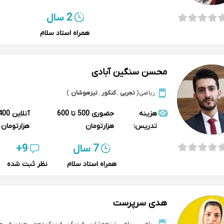
2 سال
همراه استاد سلام
محسن سنگین آبادی
ریاضی
(
تجربی
,
کنکور
,
تیزهوشان
)
هزینه
حضوری
500 تا 600
آنلاین
تدریس:
هزارتومان
هزارتومان
7 سال
9+
همراه استاد سلام
نظر ثبت شده
هدی سرپرست