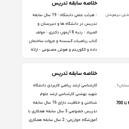
خلاصه سابقه تدریس
- هیئت علمی دانشگاه - 19 سال سابقه
لیلی تیزهوشان
تدریس در دانشگاه ها و دبیرستان و
المپیاد - رتبه 8 آزمون دکتری - مولف
کتاب ریاضیات گسسته و جزوات ساختمان
داده و الگوریتم و هوش مصنوعی - ارائه
بیش از 15 مقاله در مجلات وکنفرانس
های خارجی و داخلی در زمینه های هوش
خلاصه سابقه تدریس
مصنوعی و کاربر آن در پزشکی - مدیر IT
دانشگاه -...
کارشناسی ارشد ریاضی کاربردی دانشگاه
سابان1
,
شهید بهشتی کارشناسی ارشد علوم
شناختی و خلاقیت دارای 16 سال سابقه
600 تا 700
تدریس خصوصی 3 سال سابقه همکاری با
آموزشگاه خوارزمی- 2 سال سابقه همکاری
با مدرسه آتیه سازان- 2 سال سابقه