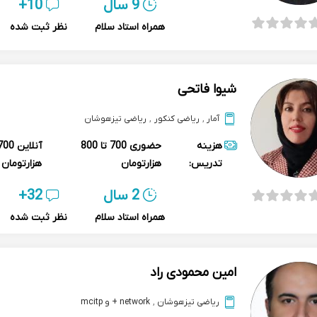
9 سال
10+
همراه استاد سلام
نظر ثبت شده
شیوا فاتحی
آمار
,
ریاضی کنکور
,
ریاضی تیزهوشان
هزینه
حضوری
700 تا 800
آنلاین
تدریس:
هزارتومان
هزارتومان
2 سال
32+
همراه استاد سلام
نظر ثبت شده
امین محمودی راد
ریاضی تیزهوشان
,
network + و mcitp