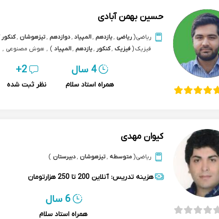
حسین بهمن آبادی
ریاضی
(
ریاضی
,
یازدهم
,
المپیاد
,
دوازدهم
,
تیزهوشان
,
کنکور 
فیزیک
(
فیزیک
,
کنکور
,
یازدهم
,
المپیاد
)
,
هوش مصنوعی
,
المپیاد هوش مصنوعی
,
برنامه نویسی
,
پایتون python
,
4 سال
2+
داده کاوی data mining
همراه استاد سلام
نظر ثبت شده
کیوان مهدی
ریاضی
(
متوسطه
,
تیزهوشان
,
دبیرستان
)
هزینه تدریس:
آنلاین
200 تا 250 هزارتومان
6 سال
همراه استاد سلام