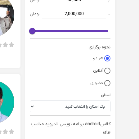
از
تومان
تا
تومان
نحوه برگزاری
هر دو
آنلاین
حضوری
استان
کلاس
android برنامه نویسی اندروید
مناسب
برای