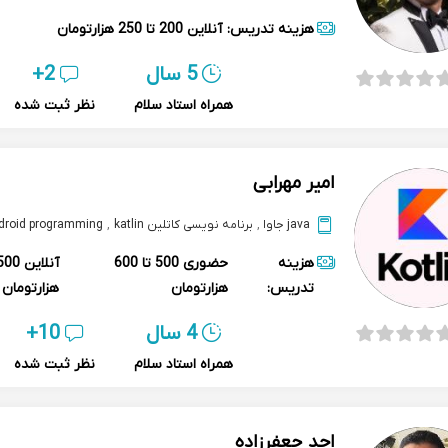
هزینه تدریس:
آنلاین
200 تا 250 هزارتومان
5 سال
2+
همراه استاد سلام
نظر ثبت شده
امیر مهرابی
java جاوا
,
برنامه نویسی کاتلین katlin
,
android programming اندر
هزینه
حضوری
500 تا 600
آنلاین
تدریس:
هزارتومان
هزارتومان
4 سال
10+
همراه استاد سلام
نظر ثبت شده
احد جعفرزاده