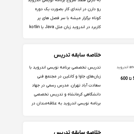
به تازگی قصد شروع برنامه نویسی اندروید
رو دارن در ابتدای کار بصورت یک دوره
کوتاه برگزار میشه با سر فصل های پر
کاربرد در اندروید زبان مثل Java یا kotlin
مهارت‌هایی هم قراره تو دوره پیشرفته در
اندروید یاد بگیرید
خلاصه سابقه تدریس
تدریس تخصصی برنامه نویسی اندروید با
وید
زبان‌های جاوا و کاتلین در مجتمع فنی
500 تا 600
سعادت آباد تهران. مدرس رسمی در جهاد
دانشگاهی کرمانشاه و تدریس تخصصی
برنامه نویسی اندروید به علاقه‌مندان در
جهاد دانشگاهی. برنامه‌نویس ارشد
بین‌المللی اندروید و مدیر پروژه‌های خارج
از کشور همچون ROS در استرالیا شهر
خلاصه سابقه تدریس