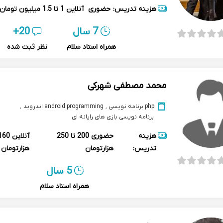
هزینه تدریس:
حضوری
آنلاین
1 تا 1.5 میلیون تومان
7 سال
20+
همراه استاد سلام
نظر ثبت شده
محمد مصطفی شهرکی
php برنامه نویسی
,
android programming اندروید
,
برنامه نویسی بازی های رایانه ای
هزینه
حضوری
200 تا 250
آنلاین
تدریس:
هزارتومان
هزارتومان
5 سال
همراه استاد سلام