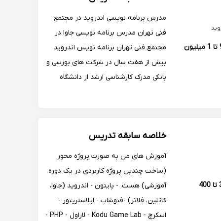
آدلاید و Qu...
مدرس برنامه نویسی اندروید در مجتمع
فنی تهران مدرس برنامه نویسی جاوا در
900 تا 1 میلیون
مجتمع فنی تهران برنامه نویس اندروید
بیش از هفت سال در شرکت های بورسی و
بانکی مدرک کارشناسی ارشد از دانشگاه
صنعتی خواجه نصیر طوسی
خلاصه سابقه تدریس
آموزش های من به صورت پروژه محور
(ساخت چندین پروژه کاربردی در یک دوره
350 تا 400
آموزشی) هست. - پایتون - اندروید (جاوا،
کاتلین، فلاتر) -فتوشاپ - ایلاستریتور -
اسکرچ - Kodu Game Lab - لاراول - PHP -