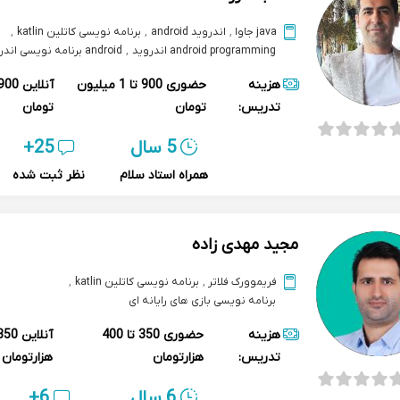
java جاوا
,
اندروید android
,
برنامه نویسی کاتلین katlin
,
android programming اندروید
,
android برنامه نویسی اندروید
هزینه
حضوری
900 تا 1 میلیون
آنلاین
تدریس:
تومان
تومان
5 سال
25+
همراه استاد سلام
نظر ثبت شده
مجید مهدی زاده
فریموورک فلاتر
,
برنامه نویسی کاتلین katlin
,
برنامه نویسی بازی های رایانه ای
هزینه
حضوری
350 تا 400
آنلاین
تدریس:
هزارتومان
هزارتومان
6 سال
6+