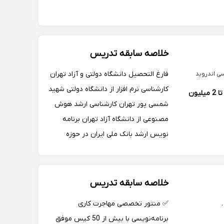
یونیتی - آنریل انجین - گیم میکر استودیو
- موهو - تری دی مکس - مایا - هودینی -
زی براش - پریمیر - افتر افکت-
خلاصه سابقه تدریس
فارغ التحصیل دانشگاه دولتی و آزاد تهران
کارشناسی نرم افزار از دانشگاه دولتی شهید
1.5 تا 2 میلیون
شمسی پور تهران کارشناسی ارشد هوش
مصنوعی از دانشگاه آزاد تهران برنامه
نویس ارشد بانک ملی ایران در حوزه
پرداخت با سابقه چندین پروژه های اجرا
شده در حوزه بانکی سابقه کاری برنامه
نویسی و مشاوره و تدریس در اروپا
خلاصه سابقه تدریس
✅ منتور تخصصی مهاجرت کاری
برنامه‌نویسی با بیش از 50 کیس موفق