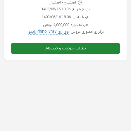
اصفهان - اصفهان
تاریخ شروع:
1403/05/15 18:06
تاریخ پایان:
1403/06/16 18:06
هزینه دوره:
4,000,000 تومان
وی ری vray
rhino راینو
برگزاری حضوری دروس
نظرات، جزئیات و ثبت‌نام