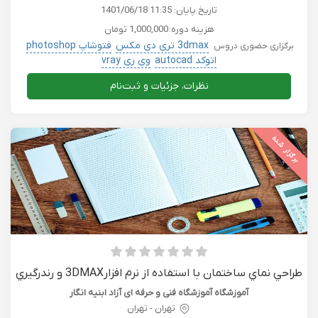
تاریخ پایان:
1401/06/18 11:35
هزینه دوره:
1,000,000 تومان
3dmax تری دی مکس
فتوشاپ photoshop
برگزاری حضوری دروس
اتوکد autocad
وی ری vray
نظرات، جزئیات و ثبت‌نام
برگزار شده
طراحي نماي ساختمان با استفاده از نرم افزار3DMAX و رندرگيري
با پلاگين vray
آموزشگاه آموزشگاه فنی و حرفه ای آزاد ابنیه انگار
تهران - تهران