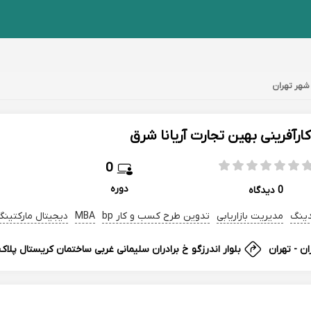
 شهر تهران
کارآفرینی بهین تجارت آریانا شرق
0
دوره
0 دیدگاه
دینگ
مدیریت بازاریابی
تدوین طرح کسب و کار bp
MBA
دیجیتال مارکتینگ
ان - تهران
بلوار اندرزگو خ برادران سلیمانی غربی ساختمان کریستال پلاک 102 واحد 7