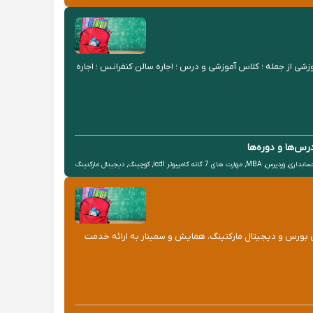
ر تهران امادگی اجاره ی فضا های آموزشی از جمله ؛ کلاس آموزشی و درس ؛ اجاره سالن کنفرانس ؛ اجاره
رس‌ها و دوره‌ها
داری, وردپرس, MBA, مهارت های 7 گانه کامپیوتر icdl, کوچینگ, دیجیتال مارکتینگ
 ایده ‎پردازی، طراحی و برگزاری دوره های آموزش تخصصی بورس و دیجیتال مارکتینگ، همایش و سمینار به ارائه خدمت