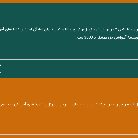
** تخفیف ویژه فصل ** آموزشگاه پژوهشگر جزو اموزشگاه های برتر منطقه ی 2 در تهران در یکی از بهترین مناطق شه
آموزشی پژوهشگر با 3000 مت...
د
حساب
گروه آموزشی شارین با یک دهه‎ تجربه مفتخر است،‌ با تیمی تحصیل کرده و مجرب در زمینه های‌