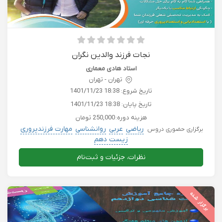
نجات فرزند والدین نگران
استاد هادی معماری
تهران - تهران
تاریخ شروع:
1401/11/23 18:38
تاریخ پایان:
1401/11/23 18:38
هزینه دوره:
250,000 تومان
ریاضی
عربی
روانشناسی
مهارت فرزندپروری
برگزاری حضوری دروس
زیست دهم
نظرات، جزئیات و ثبت‌نام
برگزار شده