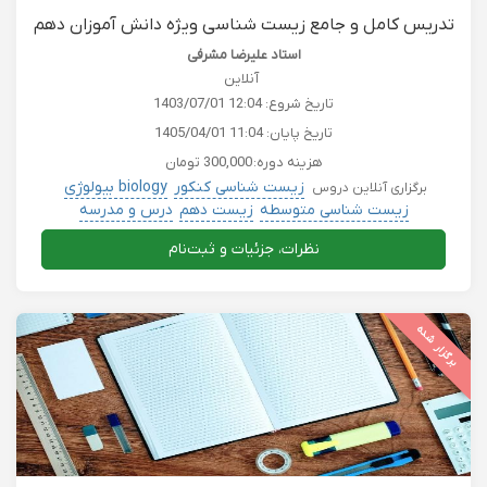
تدریس کامل و جامع زیست شناسی ویژه دانش آموزان دهم
تجربی همراه با تست
استاد علیرضا مشرفی
آنلاین
تاریخ شروع:
1403/07/01 12:04
تاریخ پایان:
1405/04/01 11:04
هزینه دوره:
300,000 تومان
زیست شناسی کنکور
biology بیولوژی
برگزاری آنلاین دروس
زیست شناسی متوسطه
زیست دهم
درس و مدرسه
نظرات، جزئیات و ثبت‌نام
برگزار شده