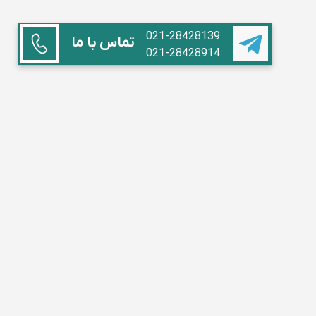
021-28428139
تماس با ما
021-28428914
همکاری با ما
استاد هستم
آموزشگاه داریم
مدیر مدرسه
تبلیغات
سوالات متداول