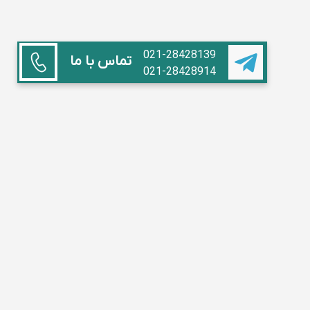
021-28428139
تماس با ما
021-28428914
همکاری با ما
استاد هستم
آموزشگاه داریم
مدیر مدرسه
تبلیغات
سوالات متداول