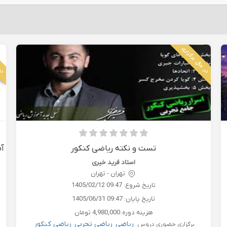
در حال برگزاری
در 
تست و نکته ریاضی کنکور
آم
استاد فرید خیری
تهران - تهران
تاریخ شروع:
1405/02/12 09:47
تاریخ پایان:
1405/06/31 09:47
هزینه دوره:
4,980,000 تومان
ریاضی
ریاضی تجربی
ریاضی کنکور
برگزاری حضوری دروس