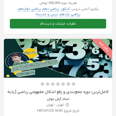
هزینه دوره:
450,000 تومان
کنکور
ریاضی دهم
ریاضی دوازدهم
برگزاری آنلاین دروس
ریاضی یازدهم
درس و مدرسه
نظرات، جزئیات و ثبت‌نام
برگزار شده
کامل‌ترین دوره جمع‌بندی و رفع اشکال مفهومی ریاضی (پایه
دوازدهم)
استاد آرش جوان
تهران - تهران
تاریخ شروع:
1401/01/25 18:00