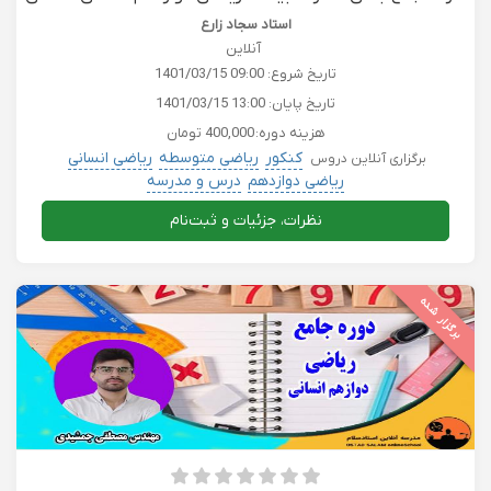
امتحان نهایی خرداد1401
استاد سجاد زارع
آنلاین
تاریخ شروع:
1401/03/15 09:00
تاریخ پایان:
1401/03/15 13:00
هزینه دوره:
400,000 تومان
کنکور
ریاضی متوسطه
ریاضی انسانی
برگزاری آنلاین دروس
ریاضی دوازدهم
درس و مدرسه
نظرات، جزئیات و ثبت‌نام
برگزار شده