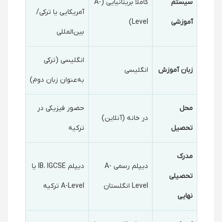
سیستم
کاملا بریتانیایی (A-
آمریکایی یا ترکی/
آموزشی
Level)
بین‌المللی
انگلیسی (ترکی
زبان آموزش
انگلیسی
به‌عنوان زبان دوم)
محل
حضور فیزیکی در
در خانه (آنلاین)
تحصیل
ترکیه
مدرک
دیپلم رسمی A-
دیپلم IB، IGCSE یا
تحصیلی
Level انگلستان
A-Level ترکیه
نهایی