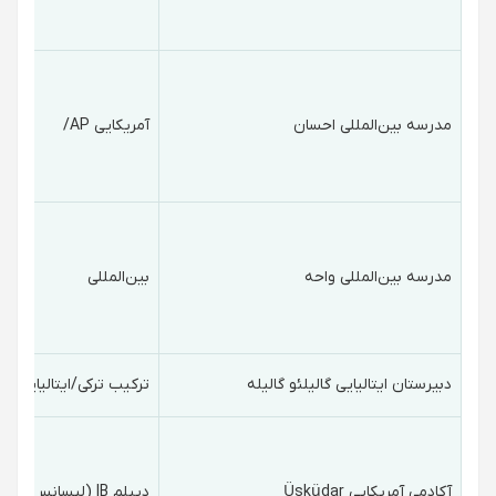
مدرسه بین‌المللی احسان
آمریکایی AP/
مدرسه بین‌المللی واحه
بین‌المللی
دبیرستان ایتالیایی گالیلئو گالیله
ترکیب ترکی/ایتالیایی
آکادمی آمریکایی Üsküdar
دیپلم IB (لیسانس بین المللی)