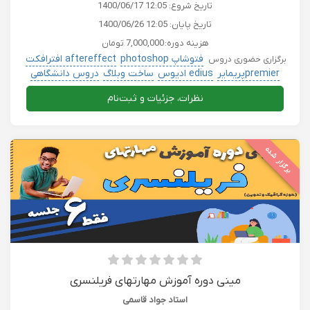
تاریخ شروع:
1400/06/17 12:05
تاریخ پایان:
1400/06/26 12:05
هزینه دوره:
7,000,000 تومان
فتوشاپ photoshop
aftereffect افترافکت
برگزاری حضوری دروس
premierپریمایر
edius ادیوس
ساخت وبلاگ
دروس دانشگاهی
نظرات، جزئیات و ثبت‌نام
برگزار شده
مینی دوره آموزش مهارتهای فریلنسری
استاد جواد قاسمی