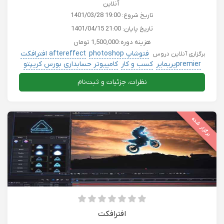
آنلاین
تاریخ شروع:
1401/03/28 19:00
تاریخ پایان:
1401/04/15 21:00
هزینه دوره:
1,500,000 تومان
فتوشاپ photoshop
aftereffect افترافکت
برگزاری آنلاین دروس
premierپریمایر
کسب و کار
کامپیوتر حسابداری بورس کریپتو
نظرات، جزئیات و ثبت‌نام
برگزار شده
افترافکت