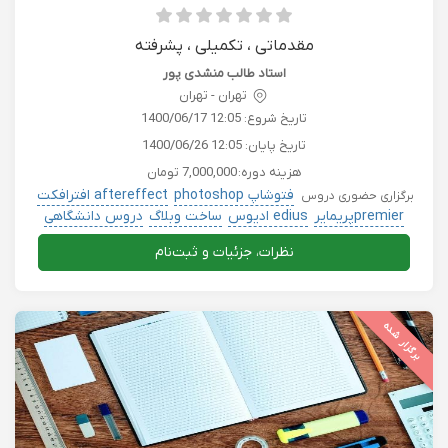
مقدماتی ، تکمیلی ، پشرفته
استاد طالب منشدی پور
تهران - تهران
تاریخ شروع:
1400/06/17 12:05
تاریخ پایان:
1400/06/26 12:05
هزینه دوره:
7,000,000 تومان
فتوشاپ photoshop
aftereffect افترافکت
برگزاری حضوری دروس
premierپریمایر
edius ادیوس
ساخت وبلاگ
دروس دانشگاهی
نظرات، جزئیات و ثبت‌نام
برگزار شده