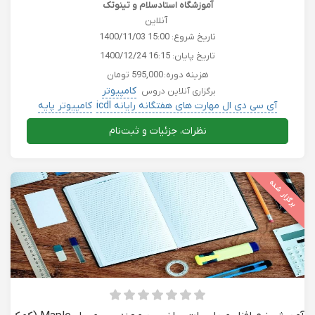
آموزشگاه استادسلام و تینوتک
آنلاین
تاریخ شروع:
1400/11/03 15:00
تاریخ پایان:
1400/12/24 16:15
هزینه دوره:
595,000 تومان
کامپیوتر
برگزاری آنلاین دروس
آی سی دی ال مهارت های هفتگانه رایانه icdl
کامپیوتر پایه
ICDL آی سی دی ال
دروس دانشگاهی
نظرات، جزئیات و ثبت‌نام
برگزار شده