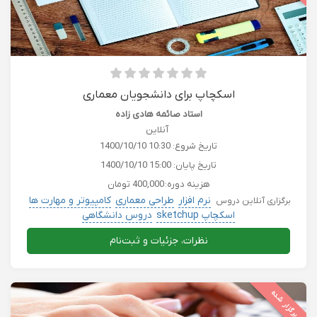
اسکچاپ برای دانشجویان معماری
استاد صائمه هادی زاده
آنلاین
تاریخ شروع:
1400/10/10 10:30
تاریخ پایان:
1400/10/10 15:00
هزینه دوره:
400,000 تومان
نرم افزار
طراحی معماری
کامپیوتر و مهارت ها
برگزاری آنلاین دروس
اسکچاپ sketchup
دروس دانشگاهی
نظرات، جزئیات و ثبت‌نام
برگزار شده