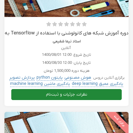
دوره آموزش شبکه های کانولوشنی با استفاده از Tensorflow به
همراه مدرک بین المللی
استاد نیما شفیعی
آنلاین
تاریخ شروع:
1400/08/01 12:00
تاریخ پایان:
1400/08/30 12:00
هزینه دوره:
1,500,000 تومان
هوش مصنوعی
پایتون python
پردازش تصویر
برگزاری آنلاین دروس
یادگیری عمیق deep learning
یادگیری ماشین machine learning
دروس دانشگاهی
نظرات، جزئیات و ثبت‌نام
برگزار شده