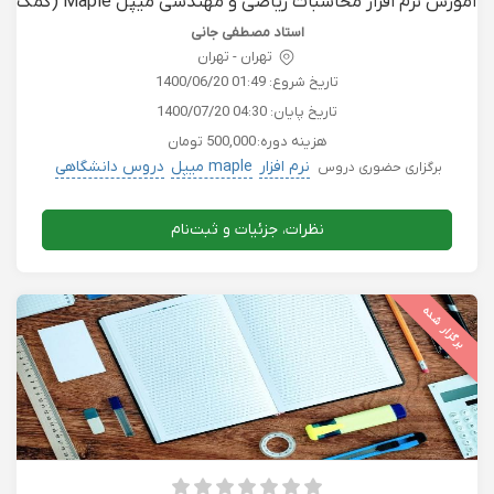
آمورش نرم افزار محاسبات ریاضی و مهندسی میپل Maple (کمک
به آموزش ریاضیات)
استاد مصطفی جانی
تهران - تهران
تاریخ شروع:
1400/06/20 01:49
تاریخ پایان:
1400/07/20 04:30
هزینه دوره:
500,000 تومان
نرم افزار
maple میپل
دروس دانشگاهی
برگزاری حضوری دروس
نظرات، جزئیات و ثبت‌نام
برگزار شده