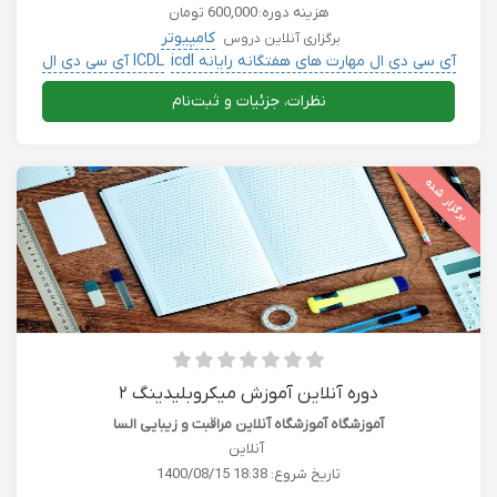
هزینه دوره:
600,000 تومان
کامپیوتر
برگزاری آنلاین دروس
آی سی دی ال مهارت های هفتگانه رایانه icdl
ICDL آی سی دی ال
کسب و کار
کامپیوتر حسابداری بورس کریپتو
نظرات، جزئیات و ثبت‌نام
برگزار شده
دوره آنلاین آموزش میکروبلیدینگ ۲
آموزشگاه آموزشگاه آنلاین مراقبت و زیبایی السا
آنلاین
تاریخ شروع:
1400/08/15 18:38