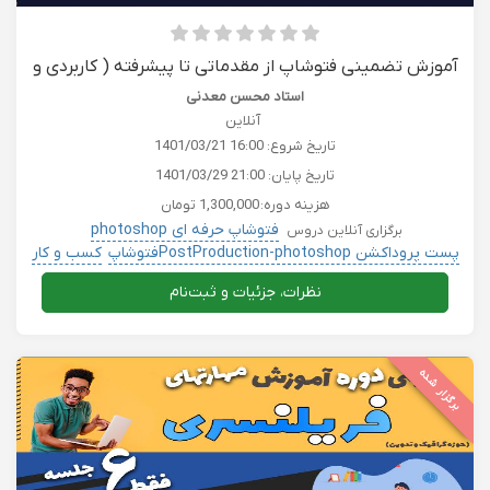
آموزش تضمینی فتوشاپ از مقدماتی تا پیشرفته ( کاربردی و
پروژه محور )
استاد محسن معدنی
آنلاین
تاریخ شروع:
1401/03/21 16:00
تاریخ پایان:
1401/03/29 21:00
هزینه دوره:
1,300,000 تومان
فتوشاپ حرفه ای photoshop
برگزاری آنلاین دروس
پست پروداکشن PostProduction-photoshopفتوشاپ
کسب و کار
هنر و سرگرمی
کامپیوتر حسابداری بورس کریپتو
نظرات، جزئیات و ثبت‌نام
برگزار شده