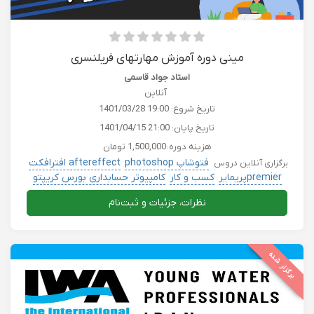
مینی دوره آموزش مهارتهای فریلنسری
استاد جواد قاسمی
آنلاین
تاریخ شروع:
1401/03/28 19:00
تاریخ پایان:
1401/04/15 21:00
هزینه دوره:
1,500,000 تومان
فتوشاپ photoshop
aftereffect افترافکت
برگزاری آنلاین دروس
premierپریمایر
کسب و کار
کامپیوتر حسابداری بورس کریپتو
نظرات، جزئیات و ثبت‌نام
برگزار شده