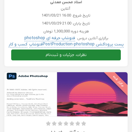
پروژه محور )
استاد محسن معدنی
آنلاین
تاریخ شروع:
1401/03/21 16:00
تاریخ پایان:
1401/03/29 21:00
هزینه دوره:
1,300,000 تومان
فتوشاپ حرفه ای photoshop
برگزاری آنلاین دروس
پست پروداکشن PostProduction-photoshopفتوشاپ
کسب و کار
هنر و سرگرمی
کامپیوتر حسابداری بورس کریپتو
نظرات، جزئیات و ثبت‌نام
برگزار شده