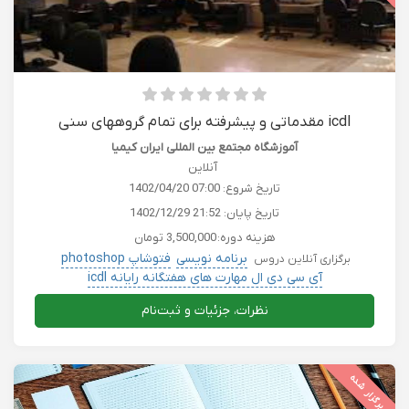
icdl مقدماتی و پیشرفته برای تمام گروههای سنی
آموزشگاه مجتمع بین المللی ایران کیمیا
آنلاین
تاریخ شروع:
1402/04/20 07:00
تاریخ پایان:
1402/12/29 21:52
هزینه دوره:
3,500,000 تومان
برنامه نویسی
فتوشاپ photoshop
برگزاری آنلاین دروس
آی سی دی ال مهارت های هفتگانه رایانه icdl
برنامه نویسی هنرستان
طراحی وب
کسب و کار
نظرات، جزئیات و ثبت‌نام
برگزار شده