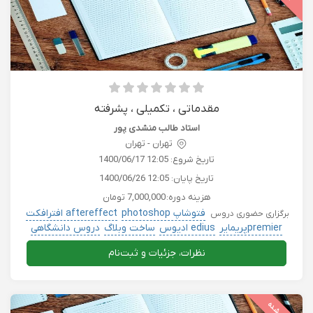
مقدماتی ، تکمیلی ، پشرفته
استاد طالب منشدی پور
تهران - تهران
تاریخ شروع:
1400/06/17 12:05
تاریخ پایان:
1400/06/26 12:05
هزینه دوره:
7,000,000 تومان
فتوشاپ photoshop
aftereffect افترافکت
برگزاری حضوری دروس
premierپریمایر
edius ادیوس
ساخت وبلاگ
دروس دانشگاهی
نظرات، جزئیات و ثبت‌نام