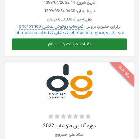
تاریخ شروع:
1399/04/26 22:44
تاریخ پایان:
1399/05/24 04:30
هزینه دوره:
650,000 تومان
فتوشاپ روتوش عکس photoshop
برگزاری حضوری دروس
فتوشاپ حرفه ای photoshop
فتوشاپ تبلیغات photoshop
پست پروداکشن PostProduction-photoshopفتوشاپ
نظرات، جزئیات و ثبت‌نام
برگزار شده
دوره آنلاین فتوشاپ 2022
استاد علی خسروی