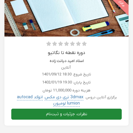
برگزار شده
دوره نقطه تا نگاتیو
استاد امید دیانت زاده
آنلاین
تاریخ شروع:
1401/09/12 18:30
تاریخ پایان:
1402/01/19 19:30
هزینه دوره:
11,000,000 تومان
3dmax تری دی مکس
اتوکد autocad
برگزاری آنلاین دروس
lumion لومیون
پست پروداکشن PostProduction-photoshopفتوشاپ
کسب و کار
نظرات، جزئیات و ثبت‌نام