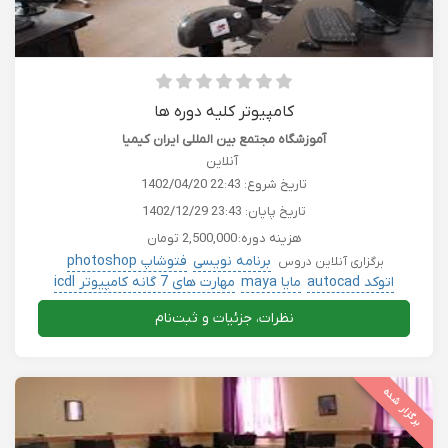
کامپیوتر کلیه دوره ها
آموزشگاه مجتمع بین المللی ایران کیمیا
آنلاین
تاریخ شروع:
1402/04/20 22:43
تاریخ پایان:
1402/12/29 23:43
هزینه دوره:
2,500,000 تومان
برنامه نویسی
فتوشاپ photoshop
برگزاری آنلاین دروس
اتوکد autocad
مایا maya
مهارت های 7 گانه کامپیوتر icdl
نظرات، جزئیات و ثبت‌نام
برگزار شده