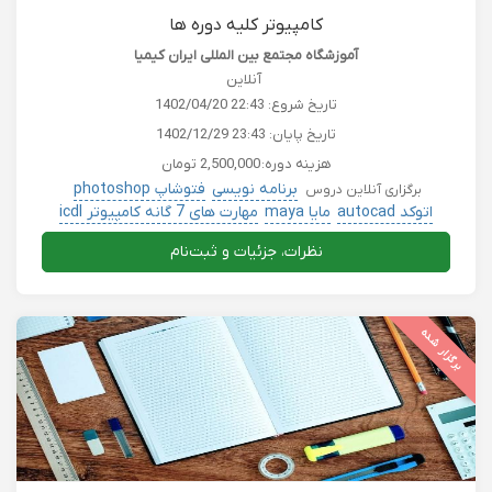
کامپیوتر کلیه دوره ها
آموزشگاه مجتمع بین المللی ایران کیمیا
آنلاین
تاریخ شروع:
1402/04/20 22:43
تاریخ پایان:
1402/12/29 23:43
هزینه دوره:
2,500,000 تومان
برنامه نویسی
فتوشاپ photoshop
برگزاری آنلاین دروس
اتوکد autocad
مایا maya
مهارت های 7 گانه کامپیوتر icdl
نظرات، جزئیات و ثبت‌نام
برگزار شده