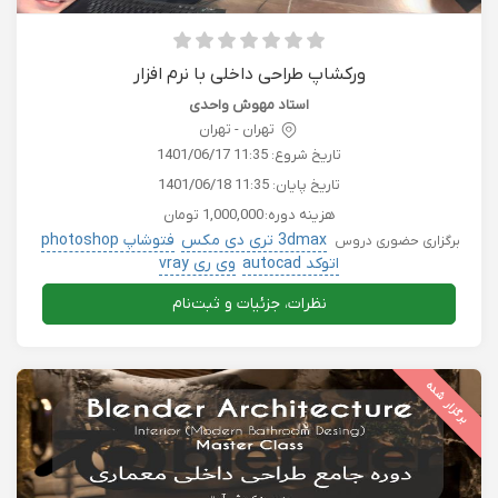
ورکشاپ طراحی داخلی با نرم افزار
استاد مهوش واحدی
تهران - تهران
تاریخ شروع:
1401/06/17 11:35
تاریخ پایان:
1401/06/18 11:35
هزینه دوره:
1,000,000 تومان
3dmax تری دی مکس
فتوشاپ photoshop
برگزاری حضوری دروس
اتوکد autocad
وی ری vray
نظرات، جزئیات و ثبت‌نام
برگزار شده