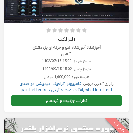
افترافکت
آموزشگاه آموزشگاه فنی و حرفه ای پل دانش
آنلاین
تاریخ شروع:
1402/07/15 15:02
تاریخ پایان:
1402/09/15 15:02
هزینه دوره:
1,600,000 تومان
کامپیوتر
گرافیک
انیمیشن دو بعدی
برگزاری آنلاین دروس
aftereffect افترافکت
صحنه آرایی با paint effects
نظرات، جزئیات و ثبت‌نام
برگزار شده