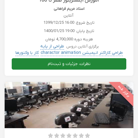
آموزش ایلستریتور صفر تا 100
استاد مریم فراهانی
آنلاین
تاریخ شروع:
1399/12/25 16:00
تاریخ پایان:
1400/01/25 19:00
هزینه دوره:
4,700,000 تومان
طراحی از پایه
برگزاری آنلاین دروس
طراحی کاراکتر انیمیشن charactor animation
کار با وکتورها
طراحی سه بعدی
طراحی آرم و لوگو
نظرات، جزئیات و ثبت‌نام
برگزار شده