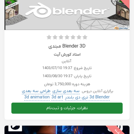
Blender 3D مبتدی
استاد کورش آیت
آنلاین
تاریخ شروع:
1403/07/10 19:37
تاریخ پایان:
1403/08/30 19:37
هزینه دوره:
3,750,000 تومان
سه بعدی سازی
طراحی سه بعدی
برگزاری آنلاین دروس
3d Blender تری دی بلندر
3d art
3d animation
نظرات، جزئیات و ثبت‌نام