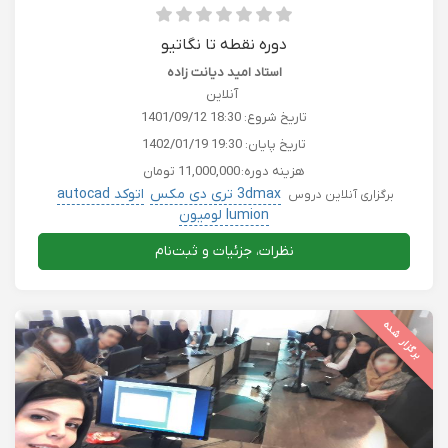
دوره نقطه تا نگاتیو
استاد امید دیانت زاده
آنلاین
تاریخ شروع:
1401/09/12 18:30
تاریخ پایان:
1402/01/19 19:30
هزینه دوره:
11,000,000 تومان
3dmax تری دی مکس
اتوکد autocad
برگزاری آنلاین دروس
lumion لومیون
پست پروداکشن PostProduction-photoshopفتوشاپ
کسب و کار
نظرات، جزئیات و ثبت‌نام
برگزار شده