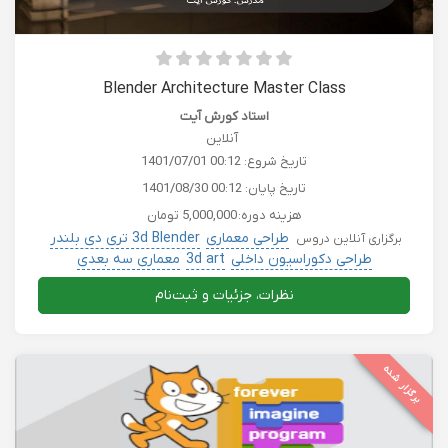
Blender Architecture Master Class
استاد کورش آیت
آنلاین
تاریخ شروع:
1401/07/01 00:12
تاریخ پایان:
1401/08/30 00:12
هزینه دوره:
5,000,000 تومان
طراحی معماری
3d Blender تری دی بلندر
برگزاری آنلاین دروس
طراحی دکوراسیون داخلی
3d art
معماری سه بعدی
نظرات، جزئیات و ثبت‌نام
برگزار شده