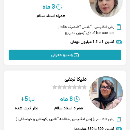
3 ماه
همراه استاد سلام
زبان انگلیسی
,
آیلتس آکادمیک ielts
,
fce-cae-cpe آمادگی آزمون کمبریج
آنلاین
1 تا 1.5 میلیون تومان
ویدیو معرفی
ملیکا نجفی
8 ماه
5+
همراه استاد سلام
نظر ثبت شده
زبان انگلیسی
(
زبان انگلیسی
,
مکالمه آنلاین
,
کودکان و خردسالان
)
آنلاین
300 تا 350 هزارتومان