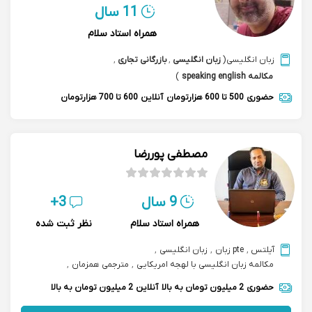
11 سال
همراه استاد سلام
زبان انگلیسی
(
زبان انگلیسی
,
بازرگانی تجاری
,
مکالمه speaking english
)
حضوری
500 تا 600 هزارتومان
آنلاین
600 تا 700 هزارتومان
مصطفی پوررضا
9 سال
3+
همراه استاد سلام
نظر ثبت شده
آیلتس
,
pte زبان
,
زبان انگلیسی
,
مکالمه زبان انگلیسی با لهجه امریکایی
,
مترجمی همزمان
,
تافل دکتری toefl
,
ept آزمون ای پی تی
,
مکالمه بازرگانی تجاری
حضوری
2 میلیون تومان به بالا
آنلاین
2 میلیون تومان به بالا