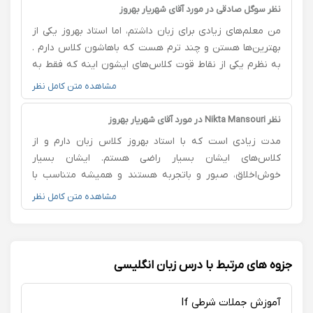
من خواهرم از پایه پیششون شروع کرده و واقعا پیشرفتشو
نظر سوگل صادقی در مورد آقای شهریار بهروز
که دیدم خودمم راغب شدم که زبان و شروع کنم پیش استاد
من معلم‌های زیادی برای زبان داشتم، اما استاد بهروز یکی از
در کل پیشنهاد میکنم اگر تمایل به شروع کلاس زبان آنلاین
بهترین‌ها هستن و چند ترم هست که باهاشون کلاس دارم .
دارید استاد حمزه نیا و شدیدا پیشنهاد میکنم 💖
به نظرم یکی از نقاط قوت کلاس‌های ایشون اینه که فقط به
قواعد کتابی بسنده نمی‌کنن، بلکه یاد میدن چطور توی
مشاهده متن کامل نظر
موقعیت‌های مختلف و موضوعات متفاوت ، طبیعی صحبت
کنیم. و ازشیوه تدریسشون واقعاً راضی هستم .
نظر Nikta Mansouri در مورد آقای شهریار بهروز
مدت زیادی است که با استاد بهروز کلاس زبان دارم و از
کلاس‌های ایشان بسیار راضی هستم. ایشان بسیار
خوش‌اخلاق، صبور و با‌تجربه هستند و همیشه متناسب با
نقاط ضعفم به من کمک کرده‌اند. از زمان شروع کلاس‌ها،
مشاهده متن کامل نظر
پیشرفت خودم را به‌ویژه در مکالمه و اعتمادبه‌نفسم کاملاً
احساس کرده‌ام. کیفیت تدریس ایشان واقعاً عالی است و با
اطمینان پیشنهادشان می‌کنم.
جزوه های مرتبط با درس زبان انگلیسی
آموزش جملات شرطی If