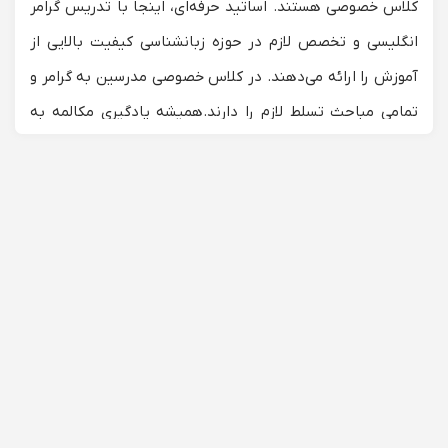
کلاس خصوصی هستند. اساتید حرفه‌ای، اینجا با تدریس گرامر
انگلیسی و تخصص لازم در حوزه زبانشناسی کیفیت بالایی از
آموزش را ارائه می‌دهند. در کلاس خصوصی مدرسین به گرامر و
تمامی مباحث تسلط لازم را دارند.
همیشه یادگیری مکالمه به
زبانی جدید چالش برانگیز است و در واقع، هیچ روش واحدی
وجود ندارد که در تدریس و علاقمند کردن شاگرد صد درصد
کارامد باشد اما در همین لیست اساتید با تنوع در تعداد و
روش‌های مختلف آنها ب
ه شکل حرفه‌ای بر این مانع غلبه کرده
است که با روش‌های منحصر‌به‌فرد و با روش تدریس
شخصی‌سازی شده بهترین متد را برای زبان‌آموزان خود در نظر
می‌گیرند.
انتخاب بهترین مربی زبان