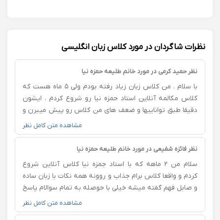
نظرات شاگردان در مورد کلاس زبان انگلیسی
نظر حمید کرمی در مورد خانم طلیعه حمزه نیا
با سلام . من کلاس زبان زیاد رفته بودم ولی ۵ ماه هست که
کلاس مکالمه آنلاین استاد حمزه نیا رو شروع کردم . ایشون
دقیقا طبق تواناییها و ضعف های من کلاس رو پیش میبرن و
مطالب رو بسیار ساده توضیح میدن.درضمن با تماشای فیلم
مشاهده متن کامل نظر
سرکلاس و گوش دادن پادکست ها و جلسات فری دیسکاشن
واقعا به پیشرفت من کمک کرده . من اعتمادبه‌نفس صحبت
نظر فائزه شفیعی در مورد خانم طلیعه حمزه نیا
کردن رو پیدا کردم و خیلی راضیم.بسیار ازشون قدردانی
سلام من ۲ ماهه که با استاد جمزه نیا کلاس آنلاین شروع
میکنم.
کردم و واقعا کلاس برام جذاب و روونه همه نکات با زبان ساده
و صابل فهم گفته میشه خیلی با حوصله به تمام سوالام پاسخ
میدن استاد و عجله ای برای تموم شدن کلاس ندارن کلاس
مشاهده متن کامل نظر
خسته کننده نیست اصلا سعی نمیکنن کش بدن مسائل و