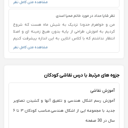
قلم گیری رو یاد گرفته و خانم شوشتری خیلی با حوصله بود،
مشاهده متن کامل نظر
ضمنا چون تولد دخترم هم وسط کلاس ها بود یک جلسه
رایگان داد بهمون، از همه جلسات هم به مادر گزهرش
نظر شایا حداد در مورد خانم محیا اسدی
میدادند.
من و خواهرم حدودا نزدیک به شیش ماه هست که شروع
کردیم به اموزش طراحی از پایه بدون هیچ زمینه ای و اصلا
انتظار نداشتم که با کلاس انلاین به این اندازه پیشرفت کنیم
و بتونیم به طراحی های پیچیده برسیم... من واقعا از شما
مشاهده متن کامل نظر
ممنونم که با صبر و حوصله و مهارت بالاتون و انتقال عالی
اون مطالب پا به پای ما اومدین... استاد دلسوز و با حوصله و
حتما بهتون پیشنهاد میکنم اگه میخواین تو این زمینه فالیت
کنید و پیشرفت کنید به کار کردن با خانم اسدی شک نکنید:)
جزوه های مرتبط با درس نقاشی کودکان
آموزش نقاشی
آموزش رسم اشکال هندسی و تلفیق آنها و کشیدن تصاویر
جدید با مجموعه ایی از اشکال هندسی.مناسب کودکان ۳ تا ۶
سال در 30 صفحه