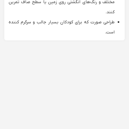
مختلف و رنگ‌های انگشتی روی زمین یا سطح صاف تمرین
کنند.
طراحی صورت که برای کودکان بسیار جالب و سرگرم کننده
است.
کار با آبرنگ به دلیل ظرافت خاص رنگ‌هایش برای کودکان
مناسب و لذت بخش است.
داشتن یک
معلم نقاشی کودکان
خوب و مناسب ساعات جذابی را
در روز برای او می سازد و زمان آزاد دیگر را هم به خلق اثر می
پردازد و والدین از سرگرم بودن فرزند خوشحالند.
ویژگی‌های معلم طرح و نقش