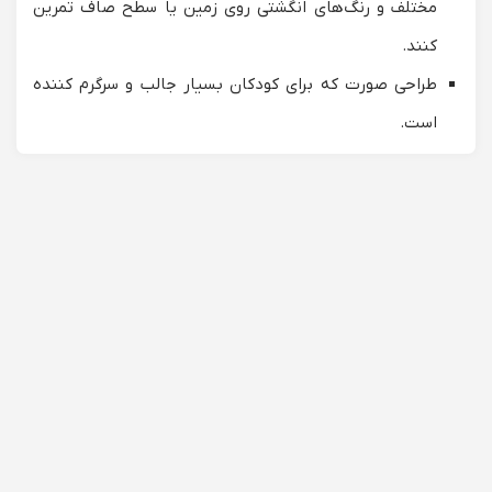
مختلف و رنگ‌های انگشتی روی زمین یا سطح صاف تمرین
کنند.
طراحی صورت که برای کودکان بسیار جالب و سرگرم کننده
است.
کار با آبرنگ به دلیل ظرافت خاص رنگ‌هایش برای کودکان
مناسب و لذت بخش است.
داشتن یک
معلم نقاشی کودکان
خوب و مناسب ساعات جذابی را
در روز برای او می سازد و زمان آزاد دیگر را هم به خلق اثر می
پردازد و والدین از سرگرم بودن فرزند خوشحالند.
ویژگی‌های معلم طرح و نقش