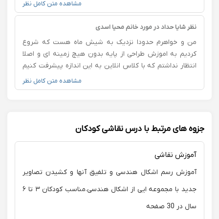
قلم گیری رو یاد گرفته و خانم شوشتری خیلی با حوصله بود،
مشاهده متن کامل نظر
ضمنا چون تولد دخترم هم وسط کلاس ها بود یک جلسه
رایگان داد بهمون، از همه جلسات هم به مادر گزهرش
نظر شایا حداد در مورد خانم محیا اسدی
میدادند.
من و خواهرم حدودا نزدیک به شیش ماه هست که شروع
کردیم به اموزش طراحی از پایه بدون هیچ زمینه ای و اصلا
انتظار نداشتم که با کلاس انلاین به این اندازه پیشرفت کنیم
و بتونیم به طراحی های پیچیده برسیم... من واقعا از شما
مشاهده متن کامل نظر
ممنونم که با صبر و حوصله و مهارت بالاتون و انتقال عالی
اون مطالب پا به پای ما اومدین... استاد دلسوز و با حوصله و
حتما بهتون پیشنهاد میکنم اگه میخواین تو این زمینه فالیت
کنید و پیشرفت کنید به کار کردن با خانم اسدی شک نکنید:)
جزوه های مرتبط با درس نقاشی کودکان
آموزش نقاشی
آموزش رسم اشکال هندسی و تلفیق آنها و کشیدن تصاویر
جدید با مجموعه ایی از اشکال هندسی.مناسب کودکان ۳ تا ۶
سال در 30 صفحه