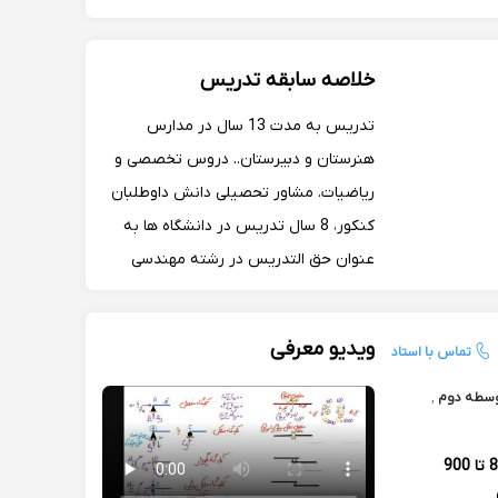
ریاضیات در سایت فرادرس (بزرگترین
سایت تهیه محتوی آنلاین) نمونه
خلاصه سابقه تدریس
ویدیوهای آموزشی در سایت یوتیوب و
آپارات آپلود شده.
تدریس به مدت 13 سال در مدارس
هنرستان و دبیرستان.. دروس تخصصی و
ریاضیات. مشاور تحصیلی دانش داوطلبان
کنکور، 8 سال تدریس در دانشگاه ها به
عنوان حق التدریس در رشته مهندسی
عمران، همکاری با سایت گاما در تهیه
محتوای آموزشی طراحی سوال و آزمون ساز
ویدیو معرفی
تماس با استاد
سطه دوم
,
800 تا 900