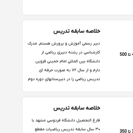
خلاصه سابقه تدریس
دبیر رسمی آموزش و پرورش هستم. مدرک
کارشناسی در رشته دبیری ریاضی از
400 تا 500
دانشگاه بین المللی امام خمینی قزوین
دارم و از سال ۷۲ به صورت حرفه ای
تدریس ریاضی را در دبیرستانهای دوره دوم
کرج شروع کردم . از سال ۷۹ وارد تدریس
در پیش دانشگاهی شدم و بعد از جمع
شدن این مراکز وارد دبیرستان نمونه دولتی
خلاصه سابقه تدریس
و تیزهوشان شدم.
فارغ التحصیل دانشگاه فردوسی مشهد با
۳۰ سال سابقه تدریس ریاضیات مقطع
300 تا 350