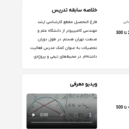
خلاصه سابقه تدریس
فارغ التحصیل مقطع کارشناسی ارشد
انی
مهندسی کامیپیوتر از دانشگاه علم و
250 تا 300
صنعت تهران هستم. در طول دوران
تحصیلات به عنوان کمک مدرس فعالیت
داشته‌ام. در محیط‌های تیمی و پروژه‌ی
دانشگاهی، مهارت‌های لازم را برای اموزش و
انتقال مطالب را کسب کرده‌ام. تدریس
انلاین به دلیل نداشتن محدودیت‌ زمانی و
ویدیو معرفی
مکانی توصیه میکنم
400 تا 500