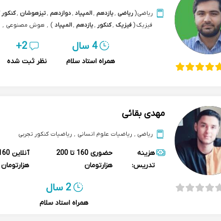
ریاضی
(
ریاضی
,
یازدهم
,
المپیاد
,
دوازدهم
,
تیزهوشان
,
کنکور 
فیزیک
(
فیزیک
,
کنکور
,
یازدهم
,
المپیاد
)
,
هوش مصنوعی
,
المپیاد هوش مصنوعی
,
برنامه نویسی
,
پایتون python
,
4 سال
2+
داده کاوی data mining
همراه استاد سلام
نظر ثبت شده
مهدی بقائی
ریاضی
,
ریاضیات علوم انسانی
,
ریاضیات کنکور تجربی
هزینه
حضوری
160 تا 200
آنلاین
تدریس:
هزارتومان
هزارتومان
2 سال
همراه استاد سلام