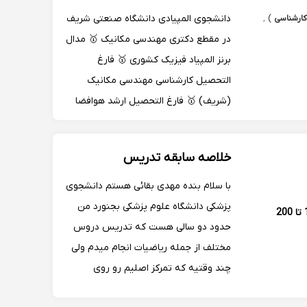
دانشجوی المپیادی دانشگاه صنعتی شریف
کارشناسی
)
,
در مقطع دکتری مهندسی مکانیک 🥇 مدال
برنز المپیاد فیزیک کشوری 🥇 فارغ
التحصیل کارشناسی مهندسی مکانیک
(شریف) 🥇 فارغ التحصیل ارشد هوافضا
(شریف + ورود بدون آزمون به ارشد)
برگزیده بنیاد نخبگان 🥇 8 سال سابقه
خلاصه سابقه تدریس
تدریس دروس المپیاد و کنکور در مدارس
سمپاد و دانشگاه 🥇
با سلام بنده مهدی بقائی هستم دانشجوی
پزشکی دانشگاه علوم پزشکی بجنورد من
160 تا 200
حدود دو سالی هست که تدریس دروس
مختلف از جمله ریاضیات انجام میدم ولی
چند وقتیه که تمرکز اصلیم رو روی
تدریس ریاضیات گذاشتم و تمام تلاشم رو