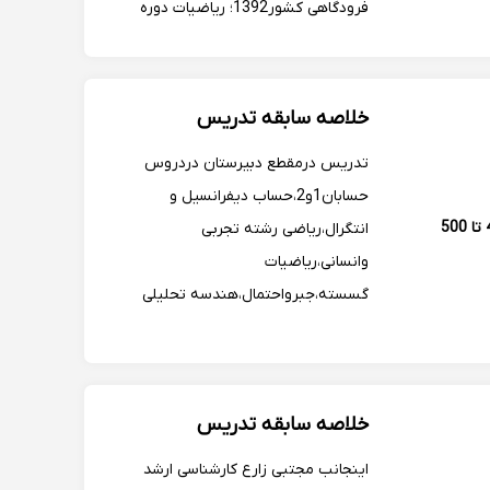
فرودگاهی کشور1392؛ ریاضیات دوره
تعمیر و نگهداری هواپیما، مرکز آموزش
عالی هوانوردی و فرودگاهی کشور1388 تا
1392 . ریاضی متوسطه اول و دوم.
خلاصه سابقه تدریس
تدریس درمقطع دبیرستان دردروس
حسابان1و2،حساب دیفرانسیل و
400 تا 500
انتگرال،ریاضی رشته تجربی
وانسانی،ریاضیات
گسسته،جبرواحتمال،هندسه تحلیلی
دروس دانشگاهی:ریاضی1و2،معادلات
دیفرانسیل،ریاضی
مهندسی،آنالیزعددی،محاسبات عددی،توابع
خلاصه سابقه تدریس
مختلط،تحقیق درعملیات
مدیریت،آماروکاربرآن درمدیریت،ریاضی
اینجانب مجتبی زارع کارشناسی ارشد