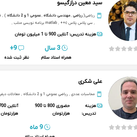
سید معین درازگیسو
ریاضی
(
ریاضی
,
مهندسی دانشگاه
,
عمومی 1 و 2 دانشگاه
)
,
ف
,
سی پلاس پلاس c++
,
matlab برنامه نویسی متلب
,
معادلات دیفرانسیل دانشگاه
,
cfd دینامیک سیالات محاسباتی
هزینه تدریس:
آنلاین
900 تا 1 میلیون تومان
3 سال
9+
همراه استاد سلام
نظر ثبت شده
علی شکری
محاسبات عددی
,
ریاضی عمومی 1 و 2 دانشگاه
,
معادلات دیفر
هزینه
حضوری
800 تا 900
آنلاین
تدریس:
هزارتومان
هزارتومان
9 ماه
همراه استاد سلام