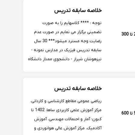
خلاصه سابقه تدریس
توجه : **** کلاسهایم را به صورت
تضمینی برگزار می نمایم در صورت عدم
250 تا 300
رضایت وجه مسترد میشود*** 30 سال
سابقه تدریس فیزیک در مدارس نمونه -
تیزهوشان شیراز - دانشجوی ممتاز دانشگاه
شهید باهنر کرمان-مدرس ضمن خدمت
فرهنگیان کارشناس ارشد فیزیک اتمی
ومدرس موسسه فرادرس و تالیف 5 کتاب
خلاصه سابقه تدریس
فیزیک
ریاضی عمومی مقاطع کارشناسی و کاردانی،
مرکز آموزش علمی کاربردی ساها، 1402 تا
500 تا 600
کنون؛ آمار و احتمالات مهندسی، آموزش
آکادمیک، مرکز آموزش عالی هوانوردی و