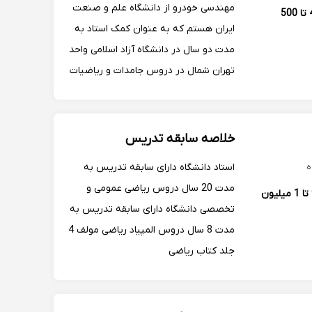
وکاربردآن درمدیریت
مهندسی خودرو از دانشگاه علم و صنعت
400 تا 500
ایران هستم که به عنوان کمک استاد به
مدت دو سال در دانشگاه آزاد اسلامی واحد
تهران شمال در دروس جامدات و ریاضیات
مشغول به فعالیت بودم که این فعالیت
منجر به چهار سال تدریس خصوصی با
دانشجویان دانشگاه ها شده است. هچنین
خلاصه سابقه تدریس
طی همکاری با مو...
استاد دانشگاه دارای سابقه تدریس به
مدت 20 سال دروس ریاضی عمومی و
900 تا 1 میلیون
تخصصی دانشگاه دارای سابقه تدریس به
مدت 8 سال دروس المپیاد ریاضی مولف 4
جلد کتاب ریاضی