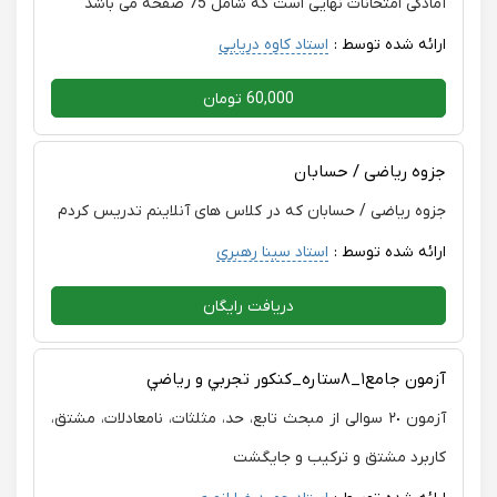
آمادگی امتحانات نهایی است که شامل 75 صفحه می باشد
ارائه شده توسط :
استاد کاوه دریایی
60,000 تومان
جزوه ریاضی / حسابان
جزوه ریاضی / حسابان که در کلاس های آنلاینم تدریس کردم
ارائه شده توسط :
استاد سینا رهبری
دریافت رایگان
آزمون جامع١_٨ستاره_كنكور تجربي و رياضي
آزمون ٢٠ سوالی از مبحث تابع، حد، مثلثات، نامعادلات، مشتق،
کاربرد مشتق و ترکیب و جایگشت