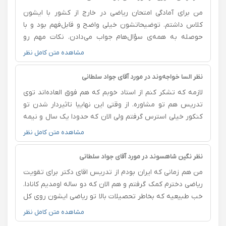
چطور. دوره صفر تا صد باعث شد پایه‌ام قوی بشه و خیلی از
من برای آمادگی امتحان ریاضی در خارج از کشور با ایشون
ضعف‌هام مخصوصاً در تابع، حد و مشتق برطرف بشه. دوره
کلاس داشتم. توضیحاتشون خیلی واضح و قابل‌فهم بود و با
رسم سریع نمودار هم فوق‌العاده بود و باعث شد خیلی از
حوصله به همه‌ی سؤال‌هام جواب می‌دادن. نکات مهم رو
سوال‌هایی که قبلاً وقت‌گیر بودن، سریع‌تر و راحت‌تر حل کنم.
دقیق مرور می‌کردیم و تا وقتی مطمئن نمی‌شدن مطلب رو
مشاهده متن کامل نظر
ممنون بابت زحماتتون و آموزش متفاوتی که ارائه می‌دید 🙏
کاملاً یاد گرفتم، ادامه می‌دادن. کلاس‌هاشون واقعاً کمکم کرد
که اعتماد‌به‌نفس بیشتری برای امتحان پیدا کنم.
نظر السا خواجه‌وند در مورد آقای جواد سلطانی
لازمه که تشکر کنم از استاد خوبم که هم فوق العاده‌اند توی
تدریس هم تو مشاوره. از وقتی این نهاییا تاثیردار شدن تو
کنکور خیلی استرس گرفتم ولی الان که حدودا یک سال و نیمه
طبق برنامه‌ریزی استاد و مشاور ایشون جلو میرم خیلی انگیزم
مشاهده متن کامل نظر
و نظمم زیاد شده. توی تدریس دروس تخصصی‌م که مفهومی
گفتنشون یادگیریم رو متحول کرد. تدریس‌تون عالی،
نظر نگین شاهسوند در مورد آقای جواد سلطانی
مشاورتون عالی‌تر. ممنونم استاد، ایشالا امسال با قبولی پزشکی
من هم زمانی که ایران بودم از تدریس اقای دکتر برای تقویت
زحمات شما و خونواده رو جبران میکنم. آمین
ریاضی دخترم کمک گرفتم و هم الان که دو ساله اومدیم کانادا.
خب طبیعیه که بخاطر تحصیلات بالا تو ریاضی ایشون روی کل
مباحث ریاضی و کامپیوتر چه دبیرستانی و چه دانشگاهی
مشاهده متن کامل نظر
مسلط باشند. در کنار این نکات به نظرم چیزی که تدریس