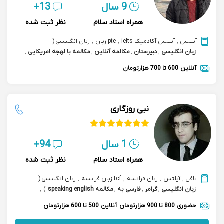
9 سال
13+
همراه استاد سلام
نظر ثبت شده
آیلتس
,
آیلتس آکادمیک ielts
,
pte زبان
,
زبان انگلیسی
(
زبان انگلیسی
,
دبیرستان
,
مکالمه آنلاین
,
مکالمه با لهجه امریکایی
,
مکالمه speaking english
)
,
ept آزمون ای پی تی
,
آنلاین
600 تا 700 هزارتومان
مکالمه بازرگانی تجاری
نبی روزگاری
1 سال
94+
همراه استاد سلام
نظر ثبت شده
تافل
,
آیلتس
,
زبان فرانسه
,
tcf زبان فرانسه
,
زبان انگلیسی
(
زبان انگلیسی
,
گرامر
,
فارسی به
,
مکالمه speaking english
)
,
gre جی آر ای
,
آمادگی آزمون tcf
حضوری
800 تا 900 هزارتومان
آنلاین
500 تا 600 هزارتومان