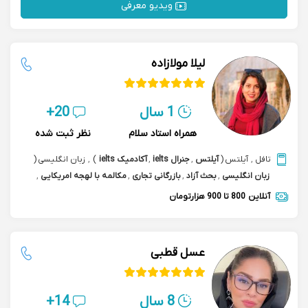
ویدیو معرفی
لیلا مولازاده
1 سال
20+
همراه استاد سلام
نظر ثبت شده
تافل
,
آیلتس
(
آیلتس
,
جنرال ielts
,
آکادمیک ielts
)
,
زبان انگلیسی
(
زبان انگلیسی
,
بحث آزاد
,
بازرگانی تجاری
,
مکالمه با لهجه امریکایی
,
مکالمه speaking english
)
,
مکالمه بازرگانی تجاری
آنلاین
800 تا 900 هزارتومان
عسل قطبی
8 سال
14+