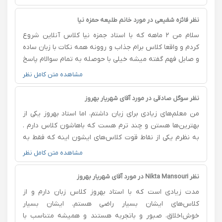
سرکلاس و گوش دادن پادکست ها و جلسات فری دیسکاشن
واقعا به پیشرفت من کمک کرده . من اعتمادبه‌نفس صحبت
نظر فائزه شفیعی در مورد خانم طلیعه حمزه نیا
کردن رو پیدا کردم و خیلی راضیم.بسیار ازشون قدردانی
سلام من ۲ ماهه که با استاد جمزه نیا کلاس آنلاین شروع
میکنم.
کردم و واقعا کلاس برام جذاب و روونه همه نکات با زبان ساده
و صابل فهم گفته میشه خیلی با حوصله به تمام سوالام پاسخ
میدن استاد و عجله ای برای تموم شدن کلاس ندارن کلاس
مشاهده متن کامل نظر
خسته کننده نیست اصلا سعی نمیکنن کش بدن مسائل و
من خواهرم از پایه پیششون شروع کرده و واقعا پیشرفتشو
نظر سوگل صادقی در مورد آقای شهریار بهروز
که دیدم خودمم راغب شدم که زبان و شروع کنم پیش استاد
من معلم‌های زیادی برای زبان داشتم، اما استاد بهروز یکی از
در کل پیشنهاد میکنم اگر تمایل به شروع کلاس زبان آنلاین
بهترین‌ها هستن و چند ترم هست که باهاشون کلاس دارم .
دارید استاد حمزه نیا و شدیدا پیشنهاد میکنم 💖
به نظرم یکی از نقاط قوت کلاس‌های ایشون اینه که فقط به
قواعد کتابی بسنده نمی‌کنن، بلکه یاد میدن چطور توی
مشاهده متن کامل نظر
موقعیت‌های مختلف و موضوعات متفاوت ، طبیعی صحبت
کنیم. و ازشیوه تدریسشون واقعاً راضی هستم .
نظر Nikta Mansouri در مورد آقای شهریار بهروز
مدت زیادی است که با استاد بهروز کلاس زبان دارم و از
کلاس‌های ایشان بسیار راضی هستم. ایشان بسیار
خوش‌اخلاق، صبور و با‌تجربه هستند و همیشه متناسب با