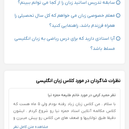
سابقه تدریس اساتید زبان را از کجا می توانم ببینم؟
معلم خصوصی زبان می خواهم که کل سال تحصیلی را
همراه فرزندم باشد، راهنمایی کنید؟
آیا استادی دارید که برای درس ریاضی به زبان انگلیسی
مسلط باشد؟
نظرات شاگردان در مورد کلاس زبان انگلیسی
نظر حمید کرمی در مورد خانم طلیعه حمزه نیا
با سلام . من کلاس زبان زیاد رفته بودم ولی ۵ ماه هست که
کلاس مکالمه آنلاین استاد حمزه نیا رو شروع کردم . ایشون
دقیقا طبق تواناییها و ضعف های من کلاس رو پیش میبرن و
مطالب رو بسیار ساده توضیح میدن.درضمن با تماشای فیلم
مشاهده متن کامل نظر