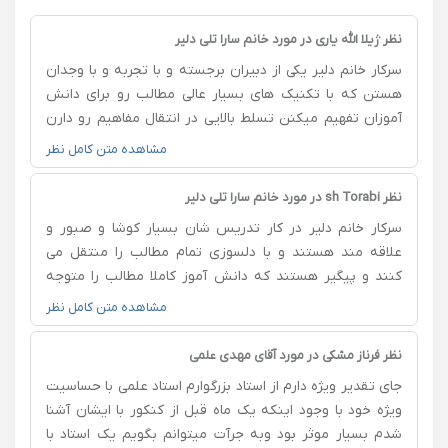
نظر ژیلا الله یاری در مورد خانم سارا تلی دلیر
سرکار خانم دلیر یکی از دبیران برجسته و با تجربه و با وجدان
هستن که با تکنیک های بسیار عالی مطالب رو برای دانش
آموزان تفهیم میکنن تسلط بالایی در انتقال مفاهیم رو دارن
کارشون واقعا در حد تیزهوشانه و مطالب رو به صورت تفهیمی
مشاهده متن کامل نظر
با بچه ها کار میکنن کلاسشون به صورت تعاملی و دو طرفه و
مشارکتی برگزار میشه. بسیار خوش اخلاق ، باسواد و با تجربه
نظر sh Torabi در مورد خانم سارا تلی دلیر
هستن دبیر دخترم بودن تمام دانش آموزان مدرسه و اولیا
سرکار خانم دلیر در کار تدریس شان بسیار کوشا و صبور و
رضایت کامل از کارو اخلاقشون داشتن . آرزوی موفقیت
علاقه مند هستند و با دلسوزی تمام مطالب را منتقل می
براشون دارم
کنند و پیگیر هستند که دانش آموز کاملا مطالب را متوجه
شود و با آزمایشات عملی مناسب مفاهیم را کامل منتقل می
مشاهده متن کامل نظر
کنند.سطح تدریس شان را هم با توجه به سطح و نیازهای
دانش آموز تنظیم می کنند. بنده از نحوه تدریس ایشان
نظر فرناز مشکی در مورد آقای مهدی علمی
بسیار راضی هستم با سپاس از زحمات ایشان.
جای تقدیر ویژه دارم از استاد بزرگوارم استاد علمی با حساسیت
ویژه خود با وجود اینکه یک ماه قبل از کنکور با ایشان آشنا
شدم بسیار موثر بود وبه جرآت میتوانم بگویم یک استاد با