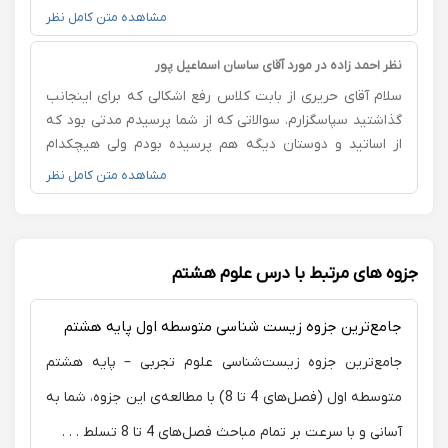
بهره ی علمی عالی که مسائل زیست را موشکافانه بر ایم
مشاهده متن کامل نظر
تحلیل کردند وهر درصدی در کنکور بزنم مدیون ایشان هستم
به عنوان یه دوست از کسی دنبال استاد زیست هستند ایشان
نظر احمد زاده در مورد آقای ساسان اسماعیل پور
را پیشنهاد میدهم و خودتون تجربه شیرینی که من داشتم را
سلام آقای حریری از بابت کلاس رفع اشکالی که برای اینجانب
امتحان کنید
گذاشتید سپاسگزارم. سوالاتی که از شما پرسیدم مدتی بود که
از اساتید و دوستان دیگه هم پرسیده بودم ولی هیچکدام
واضح نمیتوانستند سوالاتم را پاسخ دهند و دیگر ناامید شده
مشاهده متن کامل نظر
بودم از یافتن پاسخ مناسب که خداراشکر با شما در سایت
استاد سلام آشنا شدم و شما هم قبول زحمت کردین و تشریف
آوردین منزل ما و در یک سوالات تحقیقم را پاسخ دادینـ بازم
متشکرم
جزوه های مرتبط با درس علوم هشتم
جامع‌ترین جزوه زیست شناسی متوسطه اول پایه هشتم
جامع‌ترین جزوه زیست‌شناسی علوم تجربی – پایه هشتم
متوسطه اول (فصل‌های 4 تا 8) با مطالعه‌ی این جزوه، شما به
آسانی و با سرعت بر تمام مباحث فصل‌های 4 تا 8 تسلط . . .