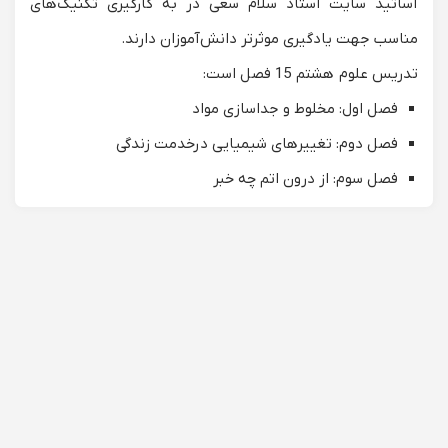
اساتید سایت استاد سلام سعی در به کارگیری تکنیک‌های
مناسب جهت یادگیری موثرتر دانش‌آموزان دارند.
تدریس علوم هشتم 15 فصل است:
فصل اول: مخلوط و جداسازی مواد
فصل دوم: تغییرهای شیمیایی درخدمت زندگی
فصل سوم: از درون اتم چه خبر
فصل چهارم: تنظیم عصبی
فصل پنجم: حس و حرکت
فصل ششم: تنظیم هورمونی
فصل هفتم: الفبای زیست فناوری
فصل هشتم: تولید مثل در جانداران
فصل نهم: الکتریسیته
فصل دهم: مغناطیس