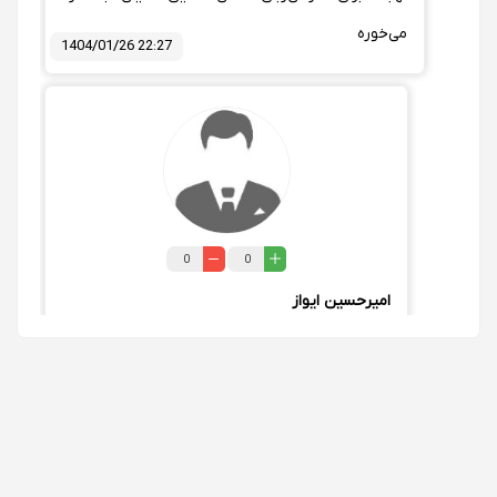
می‌خوره
1404/01/26 22:27
0
0
امیرحسین ایواز
ممنون از نظرتون حتما اضافه میشه
1404/08/20 04:29