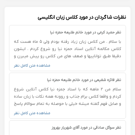
نظرات شاگردان در مورد کلاس زبان انگلیسی
نظر حمید کرمی در مورد خانم طلیعه حمزه نیا
با سلام . من کلاس زبان زیاد رفته بودم ولی ۵ ماه هست که
کلاس مکالمه آنلاین استاد حمزه نیا رو شروع کردم . ایشون
دقیقا طبق تواناییها و ضعف های من کلاس رو پیش میبرن و
مطالب رو بسیار ساده توضیح میدن.درضمن با تماشای فیلم
مشاهده متن کامل نظر
سرکلاس و گوش دادن پادکست ها و جلسات فری دیسکاشن
واقعا به پیشرفت من کمک کرده . من اعتمادبه‌نفس صحبت
نظر فائزه شفیعی در مورد خانم طلیعه حمزه نیا
کردن رو پیدا کردم و خیلی راضیم.بسیار ازشون قدردانی
سلام من ۲ ماهه که با استاد جمزه نیا کلاس آنلاین شروع
میکنم.
کردم و واقعا کلاس برام جذاب و روونه همه نکات با زبان ساده
و صابل فهم گفته میشه خیلی با حوصله به تمام سوالام پاسخ
میدن استاد و عجله ای برای تموم شدن کلاس ندارن کلاس
مشاهده متن کامل نظر
خسته کننده نیست اصلا سعی نمیکنن کش بدن مسائل و
من خواهرم از پایه پیششون شروع کرده و واقعا پیشرفتشو
نظر سوگل صادقی در مورد آقای شهریار بهروز
که دیدم خودمم راغب شدم که زبان و شروع کنم پیش استاد