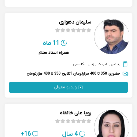
سلیمان دهواری
11 ماه
همراه استاد سلام
ریاضی
,
فیزیک
,
زبان انگلیسی
حضوری
350 تا 400 هزارتومان
آنلاین
350 تا 400 هزارتومان
ویدیو معرفی
رویا علی خانقاه
4 سال
16+