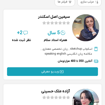
مرتب سازی
فیلتر ها
سیمین اصل اسکندر
5 سال
2+
همراه استاد سلام
نظر ثبت شده
اسکچاپ sketchup
,
زبان تخصصی معماری
,
مکالمه زبان انگلیسی speaking english
آنلاین
350 تا 400 هزارتومان
ویدیو معرفی
آزاده ملک حسینی