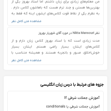
من معلم‌های زیادی برای زبان داشتم، اما استاد بهروز یکی از
در کل پیشنهاد میکنم اگر تمایل به شروع کلاس زبان آنلاین
بهترین‌ها هستن و چند ترم هست که باهاشون کلاس دارم .
دارید استاد حمزه نیا و شدیدا پیشنهاد میکنم 💖
به نظرم یکی از نقاط قوت کلاس‌های ایشون اینه که فقط به
قواعد کتابی بسنده نمی‌کنن، بلکه یاد میدن چطور توی
مشاهده متن کامل نظر
موقعیت‌های مختلف و موضوعات متفاوت ، طبیعی صحبت
کنیم. و ازشیوه تدریسشون واقعاً راضی هستم .
نظر Nikta Mansouri در مورد آقای شهریار بهروز
مدت زیادی است که با استاد بهروز کلاس زبان دارم و از
کلاس‌های ایشان بسیار راضی هستم. ایشان بسیار
خوش‌اخلاق، صبور و با‌تجربه هستند و همیشه متناسب با
نقاط ضعفم به من کمک کرده‌اند. از زمان شروع کلاس‌ها،
مشاهده متن کامل نظر
پیشرفت خودم را به‌ویژه در مکالمه و اعتمادبه‌نفسم کاملاً
احساس کرده‌ام. کیفیت تدریس ایشان واقعاً عالی است و با
اطمینان پیشنهادشان می‌کنم.
جزوه های مرتبط با درس زبان انگلیسی
آموزش جملات شرطی If
آموزش جملات شرطی یا conditionals