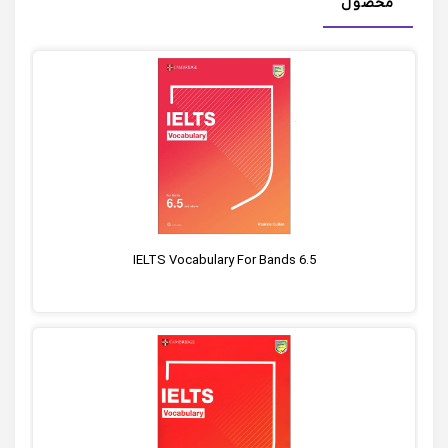
محصول
IELTS Vocabulary For Bands 6.5