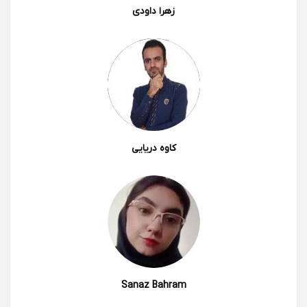
زهرا داودی
0
0
سایه امانی
خانم غفاری عزیز من از گنبد شمارو پیدا کردم خداروشکر
چون تو شهر ما خیلی سخت یک مدرس پیدا میشه که هر ۳
کاوه دریایی
درسی که میخواستم و باهاش بردارم بهترینی شما 😍
1402/04/29 00:18
Sanaz Bahram
0
0