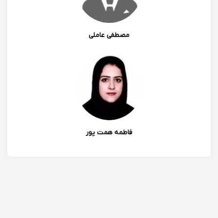
0
1
مصطفی عاملی
الیا اسماعیل پور
به نظر من ایشون خیلی خوب و پر محتوا درس رو تدرس
میکنن و تا دانش اموز یک مبحثو کامل یاد نگیرن به مبحث
بعدی نمیرن و این توی یاد گیریه من خیلی کمک کرد
ممنونم ازتون😍🙏🏻
1401/03/01 14:36
فاطمه همت پور
0
0