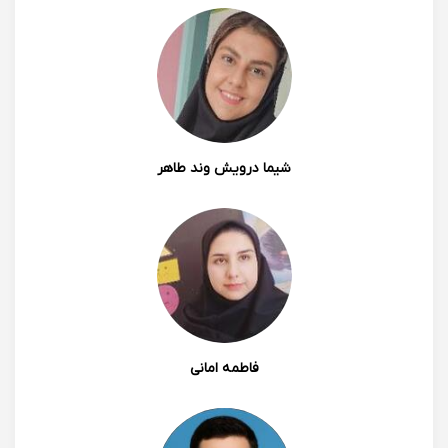
بنفشه صالح غفاری
ممنونم دختر مهربونم. یکی از خوبی های کلاس آنلاین
همینه🥰
1402/04/29 15:09
شیما درویش وند طاهر
0
0
اِما زرتشتیان
فاطمه امانی
خیلی خوشحالم باهاتون آشنا شدم از وقتی باهاتون شیمی
برداشتم از این درس خوشم اومده ایشالا امسالم فیزیکم با
خودتونه 😍😍