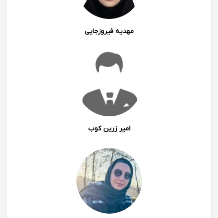
دوستام شما رو معرفی کردم
1402/04/29 00:31
مهدیه فیروزجایی
0
0
بنفشه صالح غفاری
امیر زرین کوب
خیلی خوشحالم که پیشرفت کردی عزیزم قطعا تلاش و
پشتکار خودت هم تاثیرگذار بوده❤️
1402/04/29 15:12