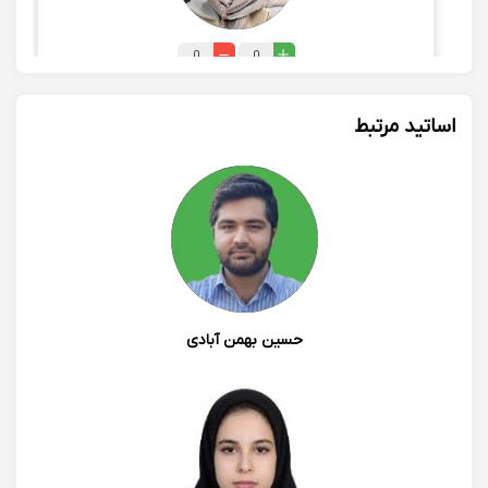
0
0
بنفشه صالح غفاری
اساتید مرتبط
ممنونم از لطفت عزیزم.
1402/06/18 12:48
حسین بهمن آبادی
0
0
طاهره بهمن
بنفشه جون بهترین و دوس داشتنی ترین و صبور ترین و با
سواد ترین من همه پیشرفتم و مدیون شمام به همه