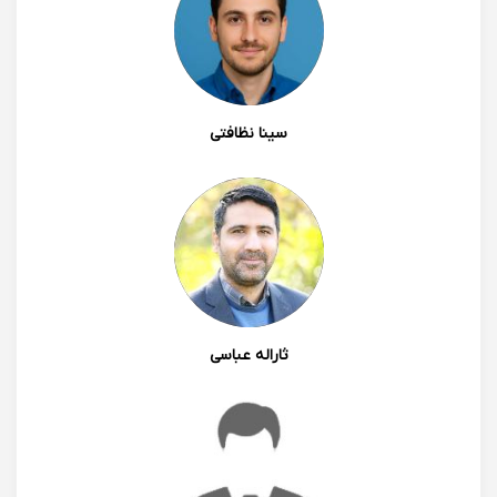
1402/04/29 00:10
سینا نظافتی
0
0
بنفشه صالح غفاری
ممنونم از لطفت عزیز دلم. انشاالله امسال به فیزیک هم
علاقمند میشی❤️
1402/04/29 15:04
ثاراله عباسی