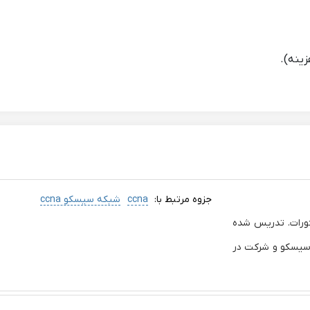
جزوه مرتبط با:
ccna
شبکه سیسکو ccna
301 با جزئیات و دستورات. تدریس شده
 سیسکو و شرکت در