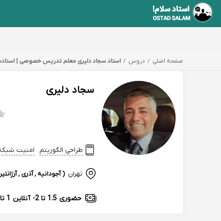
صفحه اصلی
دروس
استاد سجاد دلیری معلم تدریس خصوصی | استادس
سجاد دلیری
طراحی الگوریتم
امنیت شبکه 
تهران
( آجودانیه , آذری , آرژانتین
حضوری
1.5 تا 2
-
آنلاین
1 تا 1.5 میلیون تومان