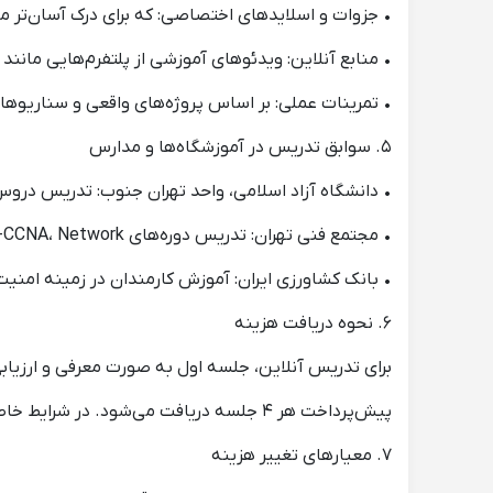
• جزوات و اسلایدهای اختصاصی: که برای درک آسان‌تر م
• منابع آنلاین: ویدئوهای آموزشی از پلتفرم‌هایی مانند Coursera، YouTube، و دوره‌های معتبر بین‌المللی.
• تمرینات عملی: بر اساس پروژه‌های واقعی و سناریوهای
۵. سوابق تدریس در آموزشگاه‌ها و مدارس
• دانشگاه آزاد اسلامی، واحد تهران جنوب: تدریس دروس طراحی 
• مجتمع فنی تهران: تدریس دوره‌های CCNA، Network+ و Security+ (از سال ۱۳۹۸).
• بانک کشاورزی ایران: آموزش کارمندان در زمینه امنیت سایبری و 
۶. نحوه دریافت هزینه
برای تدریس آنلاین، جلسه اول به صورت معرفی و ارزیابی
پیش‌پرداخت هر ۴ جلسه دریافت می‌شود. در شرایط خاص، امکان پرداخت منعطف نیز وجود دارد.
۷. معیارهای تغییر هزینه