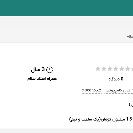
لام
3 سال
همراه استاد سلام
0 دیدگاه
های کامپیوتری
شبکهcisco
 )
(یک ساعت و نیم)