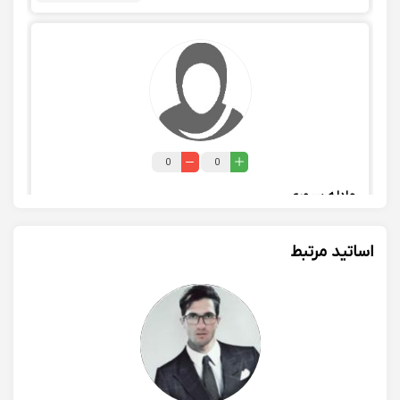
0
0
عادله سروری
من دوره پیشرفته بازار رمزارزها رو در کلاس‌های جناب
اساتید مرتبط
واقع‌طلب گذروندم. دانش و تجربه ایشون در این زمینه
قابل اتکا و اعتماد هست. صبر، حوصله و مسئولیت پذیری
ایشون هم باعث شده که به دوستانم معرفیشون کنم.
1404/01/03 20:47