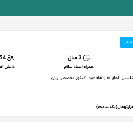
عرفی
3 سال
54
همراه استاد سلام
دانش آم
speaking eng
کنکور تخصصی زبان
(یک ساعت)