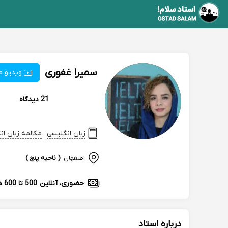
سمیرا غفوری
ویدیو م
21 دیدگاه
زبان انگلیسی
مکالمه زبان انگلیسی lish
اصفهان
( ناحیه پنج )
حضوری، آنلاین
500 تا 600 هزارتومان
درباره استاد