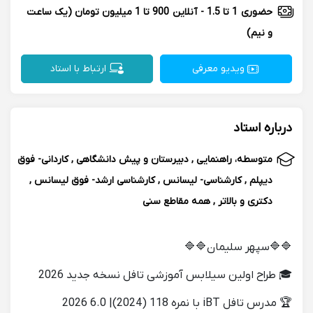
حضوری
1 تا 1.5
-
آنلاین
900 تا 1 میلیون تومان
(یک ساعت
و نیم)
ویدیو معرفی
ارتباط با استاد
درباره استاد
متوسطه، راهنمایی , دبیرستان و پیش دانشگاهی , کاردانی- فوق
دیپلم , کارشناسی- لیسانس , کارشناسی ارشد- فوق لیسانس ,
دکتری و بالاتر , همه مقاطع سنی
🔷🔷سپهر سلیمان🔷🔷
🎓 طراح اولین سیلابس آموزشی تافل نسخه جدید 2026
🏆 مدرس تافل iBT با نمره 118 (2024)| 6.0 2026