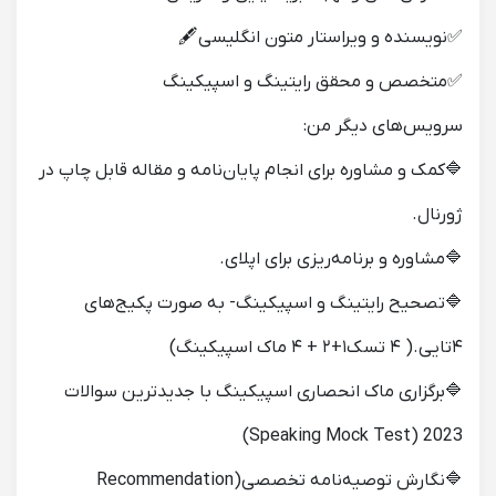
✅نویسنده و ویراستار متون انگلیسی🖋
✅متخصص و محقق رایتینگ و اسپیکینگ
سرویس‌های دیگر من:
🔷کمک و مشاوره برای انجام پایان‌نامه و مقاله قابل چاپ در
ژورنال.
🔷مشاوره و برنامه‌ریزی برای اپلای.
🔷تصحیح رایتینگ و اسپیکینگ- به صورت پکیج‌های
۴تایی.( ۴ تسک۱+۲ + ۴ ماک اسپیکینگ)
🔷برگزاری ماک انحصاری اسپیکینگ با جدیدترین سوالات
2023 (Speaking Mock Test)
🔷نگارش توصیه‌نامه تخصصی(Recommendation