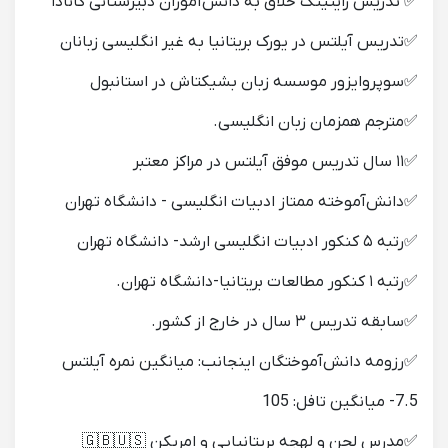
✅ تدریس رایتینگ خلاق به دانش‌آموزان دبیرستانی کانادا
✅تدریس آیلتس در یورک بریتانیا به غیر انگلیسی زبانان
✅سوپروایزور موسسه زبان بشیکتاش در استانبول
✅مترجم همزمان زبان انگلیسی.
✅۱۱ سال تدریس موفق آیلتس در مراکز معتبر
✅دانش‌آموخته ممتاز ادبیات انگلیسی - دانشگاه تهران
✅رتبه ۵ کنکور ادبیات انگلیسی ارشد- دانشگاه تهران
✅رتبه ۱ کنکور مطالعات بریتانیا-دانشگاه تهران.
✅سابقه تدریس ۳ سال در خارج از کشور.
✅رزومه دانش‌آموختگان اینجانب: میانگین نمره آیلتس
7.5- میانگین تافل: 105
✅مدرس لحن و لهجه بریتانیایی و امریکن 🇬🇧🇺🇸