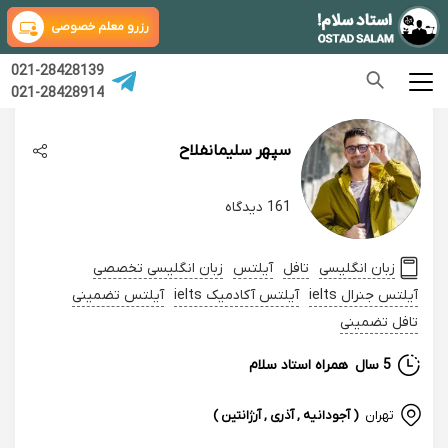
رزرو معلم خصوصی
021-28428139
021-28428914
سپهر سلیمانفلاح
161 دیدگاه
زبان انگلیسی
تافل
آیلتس
زبان انگلیسی تخصصی
آیلتس جنرال ielts
آیلتس آکادمیک ielts
آیلتس تضمینی
تافل تضمینی
5 سال
همراه استاد سلام
تهران
( آجودانیه , آذری , آرژانتین )