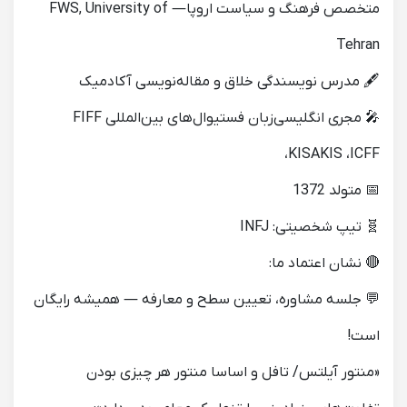
متخصص فرهنگ و سیاست اروپا— FWS, University of
Tehran
🖋 مدرس نویسندگی خلاق و مقاله‌نویسی آکادمیک
🎤 مجری انگلیسی‌زبان فستیوال‌های بین‌المللی FIFF
،KISAKIS ،ICFF
📅 متولد 1372
🧬 تیپ شخصیتی: INFJ
🔴 نشان اعتماد ما:
💬 جلسه مشاوره، تعیین سطح و معارفه — همیشه رایگان
است!
«منتور آیلتس/ تافل ‌و اساسا منتور هر چیزی بودن