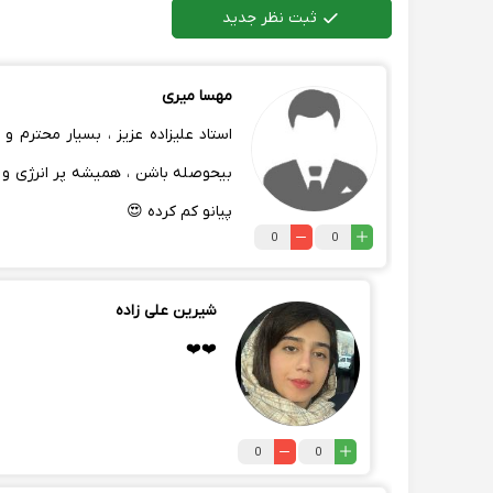
ثبت نظر جدید
مهسا میری
استاد علیزاده عزیز ، بسیار محترم
بیحوصله باشن ، همیشه پر انرژی و 
پیانو کم کرده 😍
0
0
شیرین علی زاده
❤️❤️
0
0