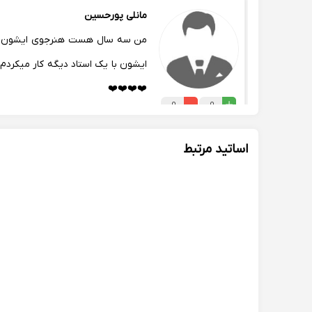
مانلی پورحسین
من سه سال هست هنرجوی ایشون هس
ایشون با یک استاد دیگه کار میکردم 
❤️❤️❤️❤️
0
0
اساتید مرتبط
شیرین علی زاده
😍🙏🏻
0
0
مریم احمدی
ایشون واقعا نت خوانی و سلفژ رو