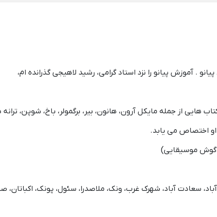
ایی از جمله مایکل آرون، هانون، بیر، برگمولر، باخ، شوپن، تران
 او اختصاص می یابد.
 گوش موسیقایی)
سعادت آباد، شهرک غرب، ونک، ملاصدرا، سئول، پونک، اکباتان، صادق