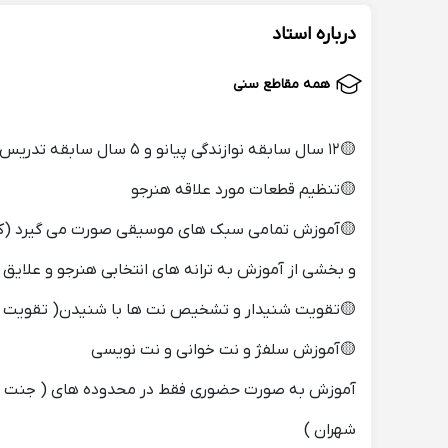
درباره استاد
همه مقاطع سنی
🟡۱۲ سال سابقه نوازندگی پیانو و ۵ سال سابقه تدریس پیانو . آموزش پیانو را نزد استاد گرامی، رشید لاهیجی گذرانده ام،
🟡تنظیم قطعات مورد علاقه هنرجو
🟡آموزش تمامی سبک های موسیقی صورت می گیرد (کتاب ه
و بخشی از آموزش به ترانه های انتخابی هنرجو و علایق
🟡تقویت شنیدار و تشخیص نت ها با شنیدن( تقویت
🟡آموزش سلفژ و نت خوانی و نت نویسی
آموزش به صورت حضوری فقط در محدوده های ( جنت آباد، 
شهران )