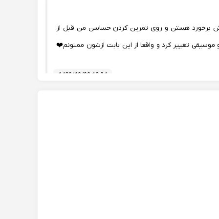
برخورد هستن و روی تمرین کردن حساسن من قبل از
و موسیقی تغییر کرد و واقعا از این بابت ازشون ممنونم❤️
1403/12/22 19:34
1403/12/24 01:56
ی پیشرفت داشتم و ایشون خیلی خوش برخورد و محترم