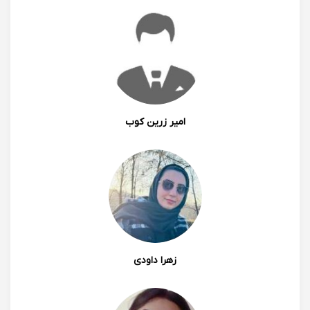
امیر زرین کوب
زهرا داودی