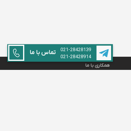
021-28428139
تماس با ما
021-28428914
همکاری با ما
استاد هستم
آموزشگاه داریم
مدیر مدرسه
تبلیغات
سوالات متداول