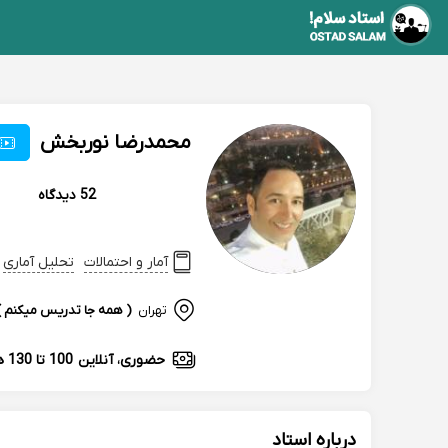
محمدرضا نوربخش
52 دیدگاه
آمار و احتمالات
تحلیل آماری
تهران
( همه جا تدریس میکنم )
حضوری، آنلاین
100 تا 130 هزارتومان
درباره استاد