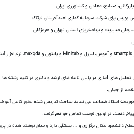
🎯انجام طرح‌های تحقیقاتی، مدلیابی و پ
🎯انجام پروژه‌های مدلیابی قیمت دلار، انس طلا و 
🎯پیش بینی رشد اقتصادی و ارزش افزوده فصلی برای

🎯انجام پروژه‌های آماری (تئوری و کاربردی)، مشاوره برای تحلیل های
🎯برگزاری کلا
ی حداکثری دانش پذیران از همه سطوح بطوریطه استاد ضمانت می ن