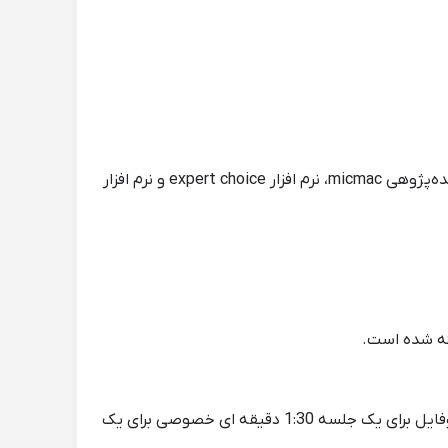
🎯تسلط کامل به نرم افزارهای آماری از جمله spss و R و smartpls و آموس، لیزرل و Minitab و پایتون و maxqda، نرم افزار آینده‌پژوهی micmac، نرم افزار expert choice و نرم افزار
ته شده است.
هزینه کلاس به عوامل زیادی از جمله مقطع تحصیلی، سطح دانشجو، مکان برگزاری و ... بستگی دارد و مبلغ نوشته شده در پروفایل برای یک جلسه 1:30 دقیقه ای خصوصی برای یک