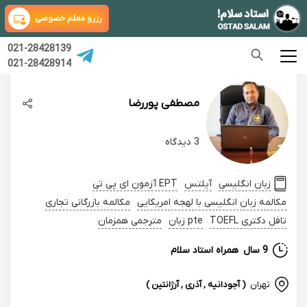
رزرو معلم خصوصی
021-28428139
021-28428914
مصطفی پوررضا
3 دیدگاه
زبان انگلیسی
آیلتس
EPT آزمون ای پی تی
مکالمه زبان انگلیسی با لهجه امریکایی
مکالمه بازرگانی تجاری
تافل دکتری TOEFL
pte زبان
مترجمی همزمان
9 سال
همراه استاد سلام
تهران
( آجودانیه , آذری , آرژانتین )