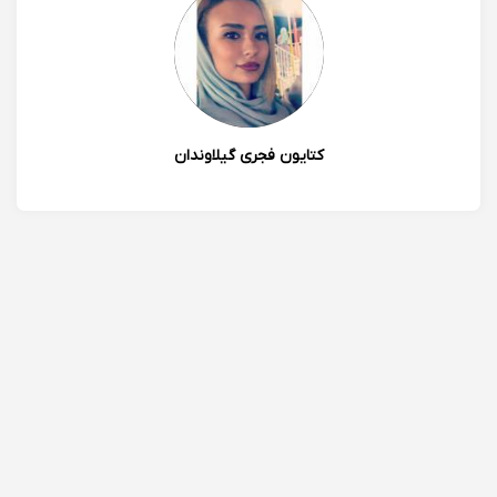
شادي كليني
فوق العاده خوش اخلاق و حرفه ايي شيوه تدريس و نحوه
تفهيم مطالب عالي شخصا پيشرفت در درس فيزيك رو
مديون ايشون هستم.
1400/12/23 15:44
کتایون فجری گیلاوندان
0
0
رزیتا رشوند
سپاس از تدریس شما خانم عسگری . من واقعا راضی هستم
از روش تدریس شما 🙏
1400/12/23 13:18