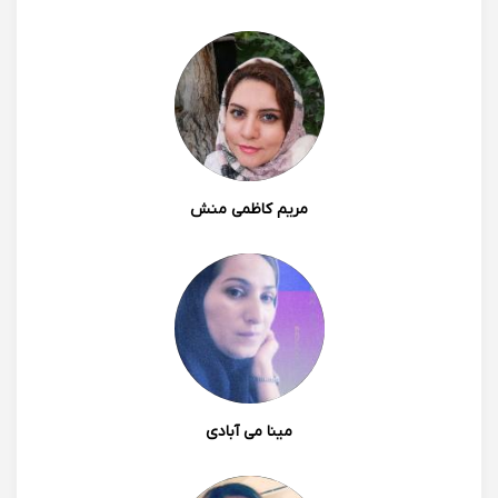
0
0
سارا قاضی پور
مباحث رو بسیار دقیق و مفهومی تدریس می‌کنند و با حل
مریم کاظمی منش
تمرین از مباحث جدید مطلب رو خیلی خوب جا میندازن.
1400/12/23 21:19
مینا می آبادی
0
0