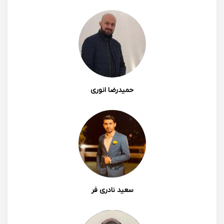
پانیذ صبحی
فوق العاده بودن ایشون با حوصله مهربان صبور نظم و
بسیار با دیسیپلین هستن..
1402/01/12 11:20
حمیدرضا انوری
0
0
Anoosh. Or
ایشون در حین تدریس صبر و حوصله ی زیادی به خرج
سعید نادری فر
میدن. از طرفی به دلیل انرژی و برخورد خوبی که دارن، کلاس
ها خسته کننده نیست. بعد از یک دوره تدریسشون خیلی از