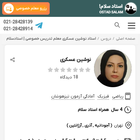
رزرو معلم خصوصی
021-28428139
021-28428914
صفحه اصلی
دروس
استاد نوشین عسکری معلم تدریس خصوصی | استادسلام
نوشین عسکری
18 دیدگاه
ریاضی
فیزیک
آمادگی آزمون تیزهوشان
4 سال
همراه استاد سلام
تهران
( آجودانیه , آذری , آرژانتین )