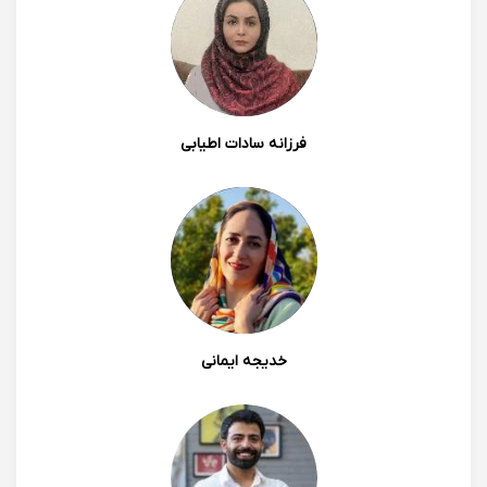
ابهامات من برطرف شد و پیشرفت خودم رو به خوبی احساس
میکنم. با سپاس از زحمات ایشان.
1401/06/03 11:27
فرزانه سادات اطیابی
0
0
نوشا دلخواه
خدیجه ایمانی
خانم عسکری عزیز استادی مسلط به کارشون هستند . با
روحیه و انگیزه ای که به شاگردشون می دهند دانش آموز رو
به درس علاقه مند و نگرانیش رو برطرف می کنند. دخترم
برای دو درس ریاضی و فیزیک با ایشان کلاس داشتند و