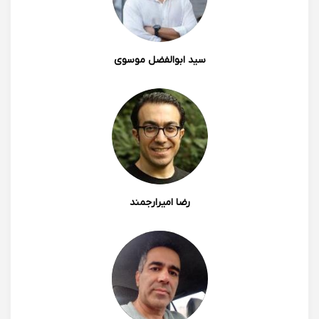
رضایت صد درصد از نحوه تدریس و اخلاق و رفتار ایشان
داشته و برایشان آرزوی سلامتی و موفقیت دارم.
1401/06/01 11:54
سید ابوالفضل موسوی
0
0
رضا امیرارجمند
پرستو افتخاری
تشکر ویژه از زحمات و تدریس خانم عسگری عزیزم بسیار
عالی و با تجربه با حوصله از نظر من تو حرفه خودشون بی
نظیر باعث علاقه مند شدن دخترم به درس و مدرسه شدن
1401/05/28 22:39