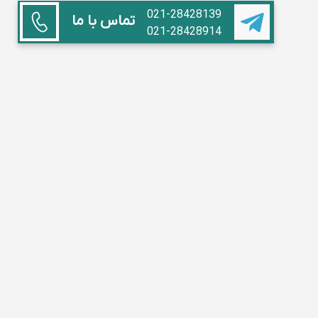
021-28428139
تماس با ما
021-28428914
همکاری با ما
استاد هستم
آموزشگاه داریم
مدیر مدرسه
تبلیغات
سوالات متداول