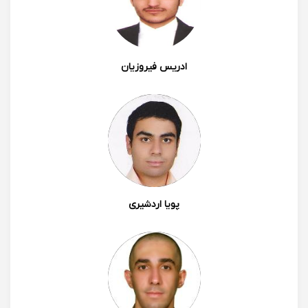
ادریس فیروزیان
پویا اردشیری