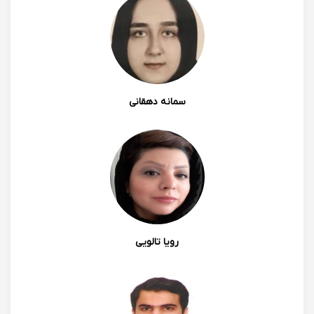
سمانه دهقانی
رویا تالویی