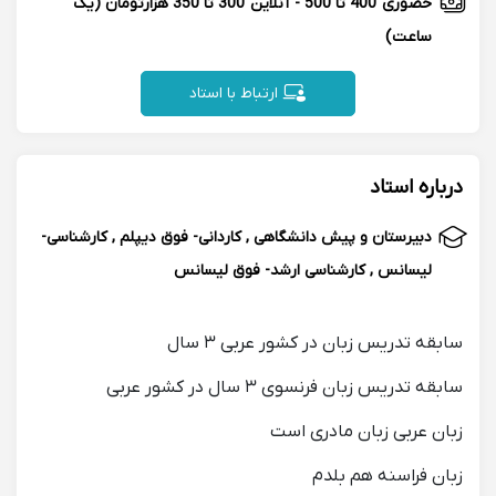
حضوری
400 تا 500
-
آنلاین
300 تا 350 هزارتومان
(یک
ساعت)
ارتباط با استاد
درباره استاد
دبیرستان و پیش دانشگاهی , کاردانی- فوق دیپلم , کارشناسی-
لیسانس , کارشناسی ارشد- فوق لیسانس
سابقه تدريس زبان در كشور عربى ٣ سال
سابقه تدريس زبان فرنسوى ٣ سال در كشور عربى
زبان عربى زبان مادرى است
زبان فراسنه هم بلدم