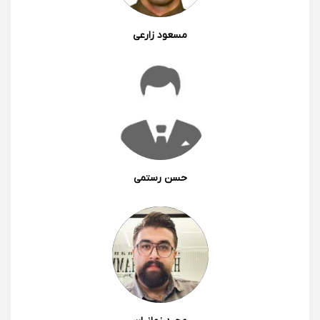
مسعود زارعی
حسن رستمی