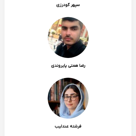
سپهر گودرزی
رضا همتی پایروندی
فرشته عندلیب