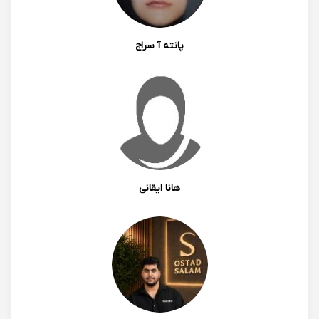
پانته آ سراج
هانا ایقانی